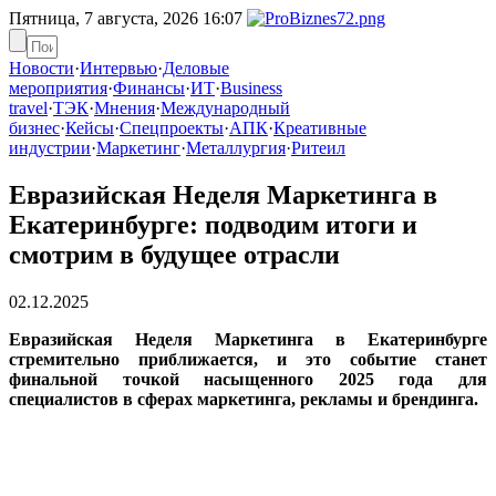
Пятница, 7 августа, 2026
16:07
Новости
·
Интервью
·
Деловые
мероприятия
·
Финансы
·
ИТ
·
Business
travel
·
ТЭК
·
Мнения
·
Международный
бизнес
·
Кейсы
·
Спецпроекты
·
АПК
·
Креативные
индустрии
·
Маркетинг
·
Металлургия
·
Ритеил
Евразийская Неделя Маркетинга в
Екатеринбурге: подводим итоги и
смотрим в будущее отрасли
02.12.2025
Евразийская Неделя Маркетинга в Екатеринбурге
стремительно приближается, и это событие станет
финальной точкой насыщенного 2025 года для
специалистов в сферах маркетинга, рекламы и брендинга.