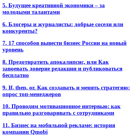
5. Будущее креативной экономики – за
молодыми талантами
6. Блогеры и журналисты: добрые соседи или
конкуренты?
7. 17 способов вывести бизнес России на новый
уровень
8. Предотвратить апокалипсис, или Как
завоевать доверие редакции и публиковаться
бесплатно
9. If, then, or. Как создавать и менять стратегию:
опрос топ-менеджеров
10. Проводим мотивационное интервью: как
правильно разговаривать с сотрудниками
11. Бизнес на мобильной рекламе: история
компании Qmobi