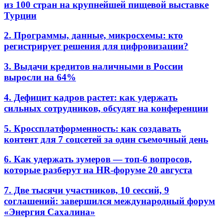
из 100 стран на крупнейшей пищевой выставке
Турции
2. Программы, данные, микросхемы: кто
регистрирует решения для цифровизации?
3. Выдачи кредитов наличными в России
выросли на 64%
4. Дефицит кадров растет: как удержать
сильных сотрудников, обсудят на конференции
5. Кроссплатформенность: как создавать
контент для 7 соцсетей за один съемочный день
6. Как удержать зумеров — топ-6 вопросов,
которые разберут на HR-форуме 20 августа
7. Две тысячи участников, 10 сессий, 9
соглашений: завершился международный форум
«Энергия Сахалина»