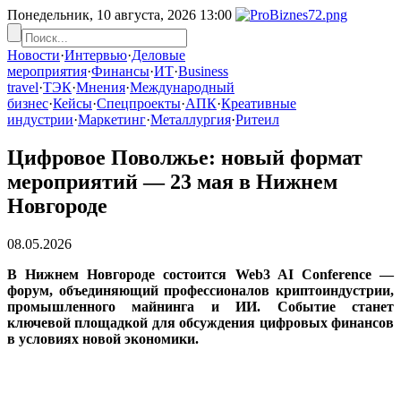
Понедельник, 10 августа, 2026
13:00
Новости
·
Интервью
·
Деловые
мероприятия
·
Финансы
·
ИТ
·
Business
travel
·
ТЭК
·
Мнения
·
Международный
бизнес
·
Кейсы
·
Спецпроекты
·
АПК
·
Креативные
индустрии
·
Маркетинг
·
Металлургия
·
Ритеил
Цифровое Поволжье: новый формат
мероприятий — 23 мая в Нижнем
Новгороде
08.05.2026
В Нижнем Новгороде состоится Web3 AI Conference —
форум, объединяющий профессионалов криптоиндустрии,
промышленного майнинга и ИИ. Событие станет
ключевой площадкой для обсуждения цифровых финансов
в условиях новой экономики.