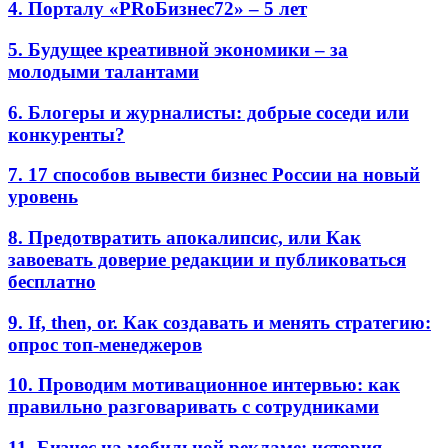
4. Порталу «PRоБизнес72» – 5 лет
5. Будущее креативной экономики – за
молодыми талантами
6. Блогеры и журналисты: добрые соседи или
конкуренты?
7. 17 способов вывести бизнес России на новый
уровень
8. Предотвратить апокалипсис, или Как
завоевать доверие редакции и публиковаться
бесплатно
9. If, then, or. Как создавать и менять стратегию:
опрос топ-менеджеров
10. Проводим мотивационное интервью: как
правильно разговаривать с сотрудниками
11. Бизнес на мобильной рекламе: история