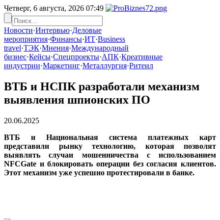
Четверг, 6 августа, 2026
07:49
Новости
·
Интервью
·
Деловые
мероприятия
·
Финансы
·
ИТ
·
Business
travel
·
ТЭК
·
Мнения
·
Международный
бизнес
·
Кейсы
·
Спецпроекты
·
АПК
·
Креативные
индустрии
·
Маркетинг
·
Металлургия
·
Ритеил
ВТБ и НСПК разработали механизм
выявления шпионских ПО
20.06.2025
ВТБ и Национальная система платежных карт
представили рынку технологию, которая позволят
выявлять случаи мошенничества с использованием
NFCGate и блокировать операции без согласия клиентов.
Этот механизм уже успешно протестировали в банке.