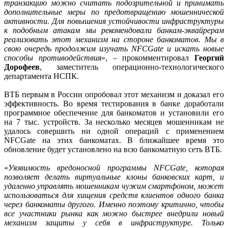
транзакцию можно считать подозрительной и принимать
дополнительные меры по предотвращению мошеннической
активности. Для повышения устойчивости инфраструктуры
к подобным атакам мы рекомендовали банкам-эквайрерам
реализовать этот механизм на стороне банкоматов. Мы в
свою очередь продолжим изучать NFCGate и искать новые
способы противодействия
», – прокомментировал
Георгий
Дорофеев
, заместитель операционно-технологического
департамента НСПК.
ВТБ первым в России опробовал этот механизм и доказал его
эффективность. Во время тестирования в банке доработали
программное обеспечение для банкоматов и установили его
на 7 тыс. устройств. За несколько месяцев мошенникам не
удалось совершить ни одной операций с применением
NFCGate на этих банкоматах. В ближайшее время это
обновление будет установлено на всю банкоматную сеть ВТБ.
«
Уязвимость вредоносной программы NFCGate, которая
позволяет делать виртуальные клоны банковских карт, и
удаленно управлять мошенникам чужим смартфоном, может
использоваться для хищения средств клиентов одного банка
через банкоматы другого. Именно поэтому критично, чтобы
все участники рынка как можно быстрее внедрили новый
механизм защиты у себя в инфраструктуре. Только