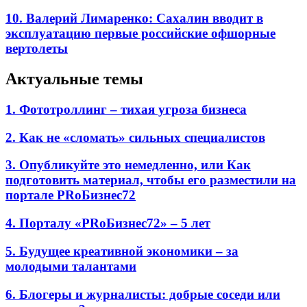
10. Валерий Лимаренко: Сахалин вводит в
эксплуатацию первые российские офшорные
вертолеты
Актуальные темы
1. Фототроллинг – тихая угроза бизнеса
2. Как не «сломать» сильных специалистов
3. Опубликуйте это немедленно, или Как
подготовить материал, чтобы его разместили на
портале PRоБизнес72
4. Порталу «PRоБизнес72» – 5 лет
5. Будущее креативной экономики – за
молодыми талантами
6. Блогеры и журналисты: добрые соседи или