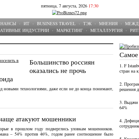
пятница, 7 августа, 2026
17:30
ИНАНСЫ
·
ИТ
·
BUSINESS TRAVEL
·
ТЭК
·
МНЕНИЯ
·
МЕЖД
ЕАТИВНЫЕ ИНДУСТРИИ
·
МАРКЕТИНГ
·
МЕТАЛЛУРГИЯ
·
РИТ
Самое
Большинство россиян
1. F Istan
оказались не прочь
стран на 
роида
2. Програ
ед новыми технологиями, даже если не до конца понимают,
решения 
3. Выдачи
64%
 чаще атакуют мошенники
4. Дефици
сотрудник
торые в прошлом году подверглись уловкам мошенников.
ана – 54% против 46%, годом ранее соотношение было
5. Кроссп