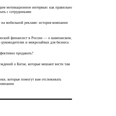
дим мотивационное интервью: как правильно
вать с сотрудниками
с на мобильной рекламе: история компании
янский финансист в России — о шампанском,
руководителях и микрозаймах для бизнеса
ффективно продавать?
луждений о Китае, которые мешают вести там
рики, которые помогут вам отслеживать
компании