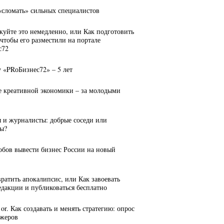
 «сломать» сильных специалистов
куйте это немедленно, или Как подготовить
 чтобы его разместили на портале
с72
у «PRоБизнес72» – 5 лет
е креативной экономики – за молодыми
ы и журналисты: добрые соседи или
ы?
собов вывести бизнес России на новый
вратить апокалипсис, или Как завоевать
едакции и публиковаться бесплатно
n, or. Как создавать и менять стратегию: опрос
джеров