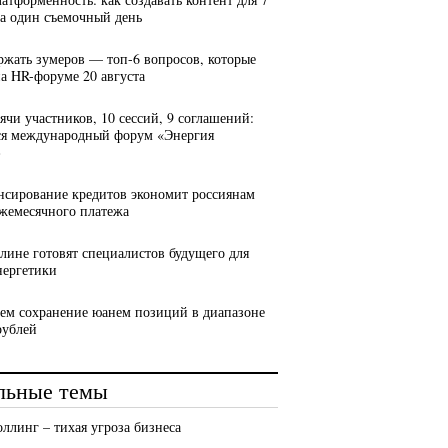
за один съемочный день
ержать зумеров — топ-6 вопросов, которые
на HR-форуме 20 августа
сячи участников, 10 сессий, 9 соглашений:
ся международный форум «Энергия
»
нсирование кредитов экономит россиянам
ежемесячного платежа
алине готовят специалистов будущего для
нергетики
ем сохранение юанем позиций в диапазоне
рублей
льные темы
оллинг – тихая угроза бизнеса