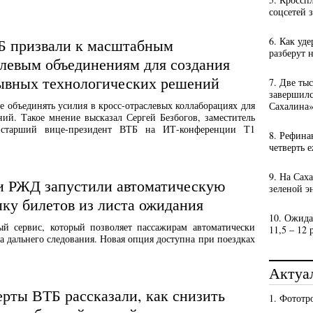
соцсетей 
6. Как уд
Б призвали к масштабным
разберут 
левым объединениям для создания
ывных технологических решений
7. Две ты
завершил
е объединять усилия в кросс-отраслевых коллаборациях для
Сахалина
ий. Такое мнение высказал Сергей Безбогов, заместитель
— старший вице-президент ВТБ на ИТ-конференции Т1
8. Рефина
четверть 
9. На Сах
и РЖД запустили автоматическую
зеленой э
ку билетов из листа ожидания
10. Ожида
й сервис, который позволяет пассажирам автоматически
11,5 – 12 
а дальнего следования. Новая опция доступна при поездках
Актуа
рты ВТБ рассказали, как снизить
1. Фототр