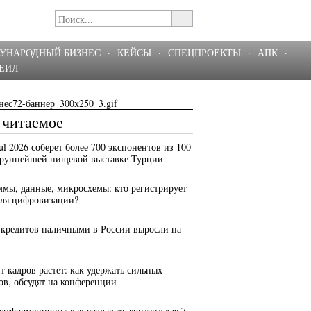
УНАРОДНЫЙ БИЗНЕС
·
КЕЙСЫ
·
СПЕЦПРОЕКТЫ
·
АПК
·
ЕИЛ
 читаемое
bul 2026 соберет более 700 экспонентов из 100
крупнейшей пищевой выставке Турции
ммы, данные, микросхемы: кто регистрирует
для цифровизации?
 кредитов наличными в России выросли на
т кадров растет: как удержать сильных
ов, обсудят на конференции
латформенность: как создавать контент для 7