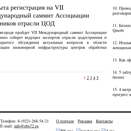
та регистрация на VII
10. Прово
разговари
ународный саммит Ассоциации
тников отрасли ЦОД
11. Бизне
Qmobi
овгороде пройдет VII Международный саммит Ассоциации
нно соберет ведущих экспертов отрасли цодостроения и
крытого обсуждения актуальных вопросов в области
12. Италь
атации инженерной инфраструктуры центров обработки
женщинах-
13. Как э
14. 5 заб
бизнес
1
2
3
4
5
15. 4 мет
прогресс 
Телефон: 8-(922)-268-54-21
О портале
Реклама
Контакты
E-mail:
info@pbs72.ru