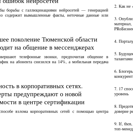
и ошибок нейросетей
2. Как не
бы борьбы с галлюцинациями нейросетей — генерацией
, но содержит вымышленные факты, неточные данные или
3. Опубли
материал,
PRоБизне
шее поколение Тюменской области
4. Портал
одит на общение в мессенджерах
5. Будуще
вершают телефонные звонки, предпочитая общение в
талантами
афик на абонента снизился на 14%, а мобильная передача
6. Блогер
конкурент
ость в корпоративных сетях.
7. 17 спо
ерты предупреждают о новой
уровень
мости в центре сертификации
8. Предот
пособе взлома корпоративных сетей с помощью центра
доверие р
9. If, the
топ-мене