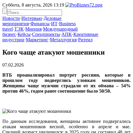
Суббота, 8 августа, 2026
13:19
Новости
·
Интервью
·
Деловые
мероприятия
·
Финансы
·
ИТ
·
Business
travel
·
ТЭК
·
Мнения
·
Международный
бизнес
·
Кейсы
·
Спецпроекты
·
АПК
·
Креативные
индустрии
·
Маркетинг
·
Металлургия
·
Ритеил
Кого чаще атакуют мошенники
07.02.2026
ВТБ проанализировал портрет россиян, которые в
прошлом году подверглись уловкам мошенников.
Женщины чаще мужчин страдали от их обмана – 54%
против 46%, годом ранее соотношение было 50/50.
По данным исследования, женщины активнее подвергались
атакам мошенников весной, особенно в апреле и мае.
Средний возраст увеличился: в 2025 году он составил 48 лет