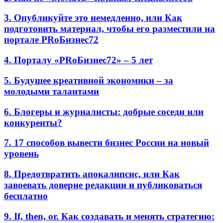
3. Опубликуйте это немедленно, или Как
подготовить материал, чтобы его разместили на
портале PRоБизнес72
4. Порталу «PRоБизнес72» – 5 лет
5. Будущее креативной экономики – за
молодыми талантами
6. Блогеры и журналисты: добрые соседи или
конкуренты?
7. 17 способов вывести бизнес России на новый
уровень
8. Предотвратить апокалипсис, или Как
завоевать доверие редакции и публиковаться
бесплатно
9. If, then, or. Как создавать и менять стратегию: