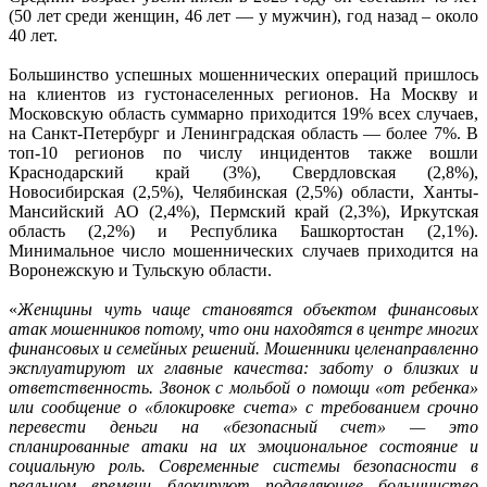
(50 лет среди женщин, 46 лет — у мужчин), год назад – около
40 лет.
Большинство успешных мошеннических операций пришлось
на клиентов из густонаселенных регионов. На Москву и
Московскую область суммарно приходится 19% всех случаев,
на Санкт-Петербург и Ленинградская область — более 7%. В
топ-10 регионов по числу инцидентов также вошли
Краснодарский край (3%), Свердловская (2,8%),
Новосибирская (2,5%), Челябинская (2,5%) области, Ханты-
Мансийский АО (2,4%), Пермский край (2,3%), Иркутская
область (2,2%) и Республика Башкортостан (2,1%).
Минимальное число мошеннических случаев приходится на
Воронежскую и Тульскую области.
«
Женщины чуть чаще становятся объектом финансовых
атак мошенников потому, что они находятся в центре многих
финансовых и семейных решений. Мошенники целенаправленно
эксплуатируют их главные качества: заботу о близких и
ответственность. Звонок с мольбой о помощи «от ребенка»
или сообщение о «блокировке счета» с требованием срочно
перевести деньги на «безопасный счет» — это
спланированные атаки на их эмоциональное состояние и
социальную роль. Современные системы безопасности в
реальном времени блокируют подавляющее большинство