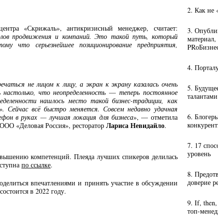
2. Как не
центра «Скрижаль», антикризисный менеджер, считает:
3. Опубли
алов продвижения и компаний. Это такой путь, который
материал,
му что серьезнейшее позиционирование предприятия,
PRоБизне
4. Портал
ечаться не лицом к лицу, а экран к экрану казалась очень
5. Будуще
ь настолько, что неопределенность
—
теперь постоянное
талантами
еделенности нашлось место такой бизнес-традиции, как
». Сейчас всё быстро меняется. Совсем недавно удачная
6. Блогер
лефон в руках — лучшая локация для бизнеса
», — отметила
Лариса Невидайло
конкурент
 ООО «Деловая Россия», ресторатор
.
7. 17 спо
уровень
вышению компетенций. Плеяда лучших спикеров делилась
оступна
по ссылке
.
8. Предот
доверие р
поделиться впечатлениями и принять участие в обсуждении
состоится в 2022 году.
9. If, the
топ-мене