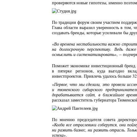
проверяются новые гипотезы, именно поэто
По традиции форум своим участием поддерж
Глава области выразил уверенность в том,
создавать бренды, которые усиливали бы друг
«
Во времена нестабильности важно строить 
на долгосрочную перспективу. Ведь даж
осмыслить и систематизировать
», – подче
Поможет экономике инвестиционный бренд. 
в пятерке регионов, куда выгодно вкла
инвестпроектов. Привлечь удалось больше 3
«
Первое, что мы сделали, это провели иссл
и тюменского сибирского предпринимател
дорабатывается сайт, в ближайшее время
рассказал заместитель губернатора Тюменско
По мнению председателя совета директо
«
Когда все отраслевики соберутся, они пойм
ни развить бизнес, ни развить отрасль. Тол
успеха
».