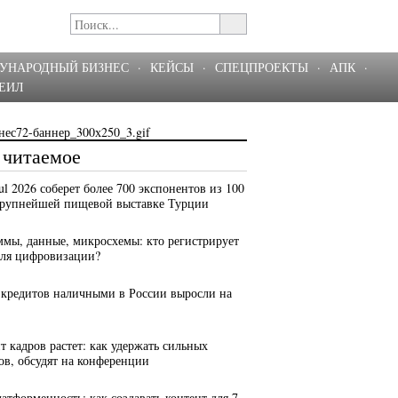
УНАРОДНЫЙ БИЗНЕС
·
КЕЙСЫ
·
СПЕЦПРОЕКТЫ
·
АПК
·
ЕИЛ
 читаемое
bul 2026 соберет более 700 экспонентов из 100
крупнейшей пищевой выставке Турции
ммы, данные, микросхемы: кто регистрирует
для цифровизации?
 кредитов наличными в России выросли на
т кадров растет: как удержать сильных
ов, обсудят на конференции
латформенность: как создавать контент для 7