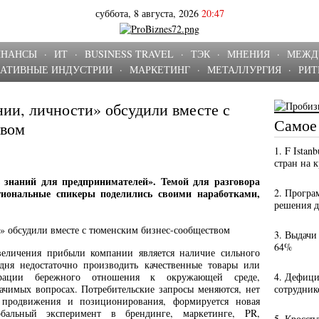
суббота, 8 августа, 2026
20:47
ИНАНСЫ
·
ИТ
·
BUSINESS TRAVEL
·
ТЭК
·
МНЕНИЯ
·
МЕЖД
ЕАТИВНЫЕ ИНДУСТРИИ
·
МАРКЕТИНГ
·
МЕТАЛЛУРГИЯ
·
РИТ
нии, личности» обсудили вместе с
Самое
твом
1. F Istan
стран на 
 знаний для предпринимателей». Темой для разговора
гиональные спикеры поделились своими наработками,
2. Програ
решения 
3. Выдачи
64%
величения прибыли компании является наличие сильного
дня недостаточно производить качественные товары или
ации бережного отношения к окружающей среде,
4. Дефици
чимых вопросах. Потребительские запросы меняются, нет
сотрудник
 продвижения и позиционирования, формируется новая
обальный эксперимент в брендинге, маркетинге, PR,
5. Кроссп