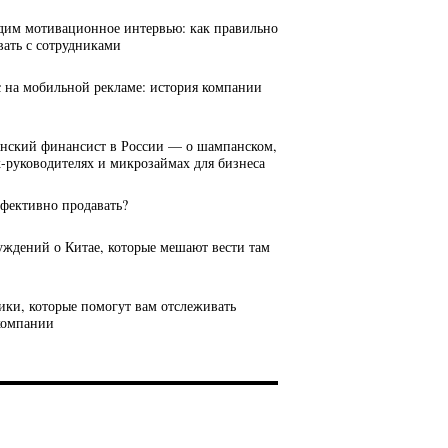
дим мотивационное интервью: как правильно
вать с сотрудниками
с на мобильной рекламе: история компании
янский финансист в России — о шампанском,
руководителях и микрозаймах для бизнеса
ффективно продавать?
луждений о Китае, которые мешают вести там
рики, которые помогут вам отслеживать
компании