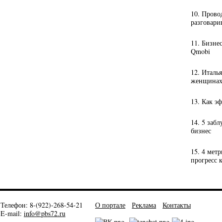
10. Прово
разговари
11. Бизне
Qmobi
12. Италь
женщинах-
13. Как э
14. 5 заб
бизнес
15. 4 мет
прогресс 
Телефон: 8-(922)-268-54-21
О портале
Реклама
Контакты
E-mail:
info@pbs72.ru