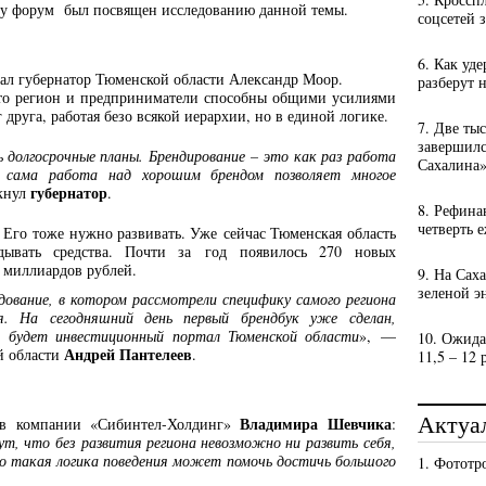
му форум был посвящен исследованию данной темы.
соцсетей 
6. Как уд
ал губернатор Тюменской области Александр Моор.
разберут 
 что регион и предприниматели способны общими усилиями
 друга, работая безо всякой иерархии, но в единой логике.
7. Две ты
завершил
долгосрочные планы. Брендирование – это как раз работа
Сахалина
е сама работа над хорошим брендом позволяет многое
губернатор
ркнул
.
8. Рефина
четверть 
Его тоже нужно развивать. Уже сейчас Тюменская область
дывать средства. Почти за год появилось 270 новых
2 миллиардов рублей.
9. На Сах
зеленой э
едование, в котором рассмотрели специфику самого региона
я. На сегодняшний день первый брендбук уже сделан,
 будет инвестиционный портал Тюменской области
», —
10. Ожида
Андрей Пантелеев
й области
.
11,5 – 12 
Актуа
Владимира Шевчика
ров компании «Сибинтел-Холдинг»
:
ут, что без развития региона невозможно ни развить себя,
ько такая логика поведения может помочь достичь большого
1. Фототр