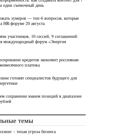
за один съемочный день
ержать зумеров — топ-6 вопросов, которые
на HR-форуме 20 августа
сячи участников, 10 сессий, 9 соглашений:
ся международный форум «Энергия
»
нсирование кредитов экономит россиянам
ежемесячного платежа
алине готовят специалистов будущего для
нергетики
ем сохранение юанем позиций в диапазоне
рублей
льные темы
оллинг – тихая угроза бизнеса