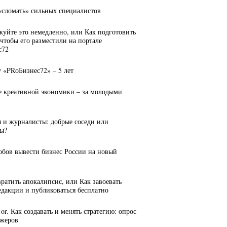
 «сломать» сильных специалистов
куйте это немедленно, или Как подготовить
 чтобы его разместили на портале
с72
у «PRоБизнес72» – 5 лет
е креативной экономики – за молодыми
ы и журналисты: добрые соседи или
ы?
собов вывести бизнес России на новый
вратить апокалипсис, или Как завоевать
едакции и публиковаться бесплатно
n, or. Как создавать и менять стратегию: опрос
джеров