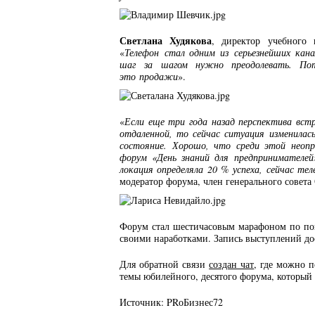
Светлана Худякова
, директор учебного 
«
Телефон стал одним из серьезнейших кан
шаг за шагом нужно преодолевать. Пото
это продажи
».
«
Если еще три года назад перспектива встр
отдаленной, то сейчас ситуация изменилас
состояние. Хорошо, что среди этой неопр
форум «День знаний для предпринимателей
локация определяла 20 % успеха, сейчас те
модератор форума, член генерального совета
Форум стал шестичасовым марафоном по по
своими наработками. Запись выступлений д
Для обратной связи
создан чат
, где можно 
темы юбилейного, десятого форума, который 
Источник: PRоБизнес72