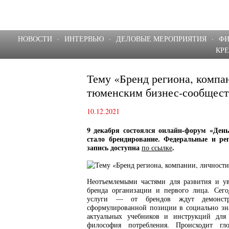
НОВОСТИ
·
ИНТЕРВЬЮ
·
ДЕЛОВЫЕ МЕРОПРИЯТИЯ
·
Ф
КР
Тему «Бренд региона, компа
тюменским бизнес-сообщес
10.12.2021
9 декабря состоялся онлайн-форум «День
стало брендирование. Федеральные и ре
запись доступна
.
по ссылке
Неотъемлемыми частями для развития и у
бренда организации и первого лица. Сего
услуги — от брендов ждут демонстр
сформулированной позиции в социально зна
актуальных учебников и инструкций для
философия потребления. Происходит гл