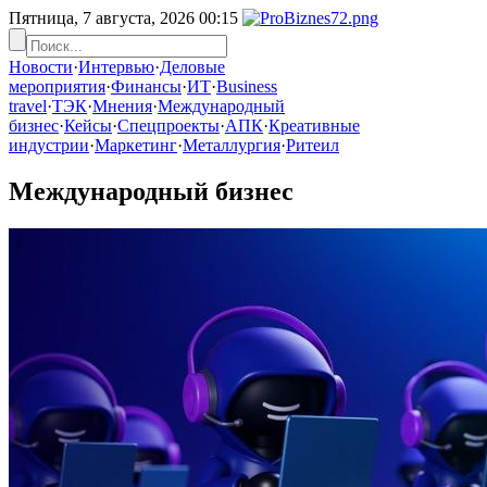
Пятница, 7 августа, 2026
00:15
Новости
·
Интервью
·
Деловые
мероприятия
·
Финансы
·
ИТ
·
Business
travel
·
ТЭК
·
Мнения
·
Международный
бизнес
·
Кейсы
·
Спецпроекты
·
АПК
·
Креативные
индустрии
·
Маркетинг
·
Металлургия
·
Ритеил
Международный бизнес