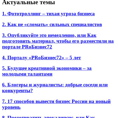
Актуальные темы
1. Фототроллинг – тихая угроза бизнеса
2. Как не «сломать» сильных специалистов
3. Опубликуйте это немедленно, или Как
подготовить материал, чтобы его разместили на
портале PRоБизнес72
4. Порталу «PRоБизнес72» – 5 лет
5. Будущее креативной экономики – за
молодыми талантами
6. Блогеры и журналисты: добрые соседи или
конкуренты?
7. 17 способов вывести бизнес России на новый
уровень
8. Предотвратить апокалипсис, или Как