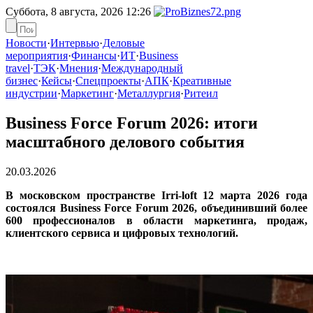
Суббота, 8 августа, 2026
12:26
Новости
·
Интервью
·
Деловые
мероприятия
·
Финансы
·
ИТ
·
Business
travel
·
ТЭК
·
Мнения
·
Международный
бизнес
·
Кейсы
·
Спецпроекты
·
АПК
·
Креативные
индустрии
·
Маркетинг
·
Металлургия
·
Ритеил
Business Force Forum 2026: итоги
масштабного делового события
20.03.2026
В московском пространстве Irri-loft 12 марта 2026 года
состоялся Business Force Forum 2026, объединивший более
600 профессионалов в области маркетинга, продаж,
клиентского сервиса и цифровых технологий.