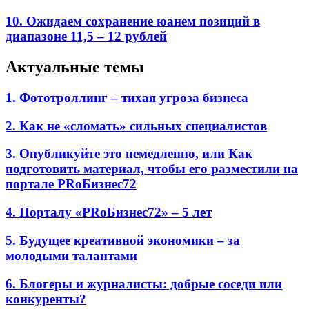
10. Ожидаем сохранение юанем позиций в
диапазоне 11,5 – 12 рублей
Актуальные темы
1. Фототроллинг – тихая угроза бизнеса
2. Как не «сломать» сильных специалистов
3. Опубликуйте это немедленно, или Как
подготовить материал, чтобы его разместили на
портале PRоБизнес72
4. Порталу «PRоБизнес72» – 5 лет
5. Будущее креативной экономики – за
молодыми талантами
6. Блогеры и журналисты: добрые соседи или
конкуренты?