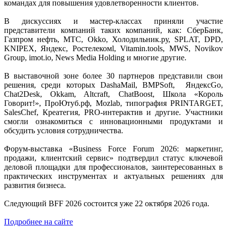
командах для повышения удовлетворенности клиентов.
В дискуссиях и мастер-классах приняли участие
представители компаний таких компаний, как: СберБанк,
Газпром нефть, МТС, Okko, Холодильник.ру, SPLAT, DPD,
KNIPEX, Яндекс, Ростелекомl, Vitamin.tools, MWS, Novikov
Group, imot.io, News Media Holding и многие другие.
В выставочной зоне более 30 партнеров представили свои
решения, среди которых DashaMail, BMPSoft, ЯндексGo,
Chat2Desk, Okkam, Altcraft, ChatBoost, Школа «Король
Говорит!», ПроЮтуб.рф, Mozlab, типография PRINTARGET,
SalesChef, Креатегия, PRO-интерактив и другие. Участники
смогли ознакомиться с инновационными продуктами и
обсудить условия сотрудничества.
Форум-выставка «Business Force Forum 2026: маркетинг,
продажи, клиентский сервис» подтвердил статус ключевой
деловой площадки для профессионалов, заинтересованных в
практических инструментах и актуальных решениях для
развития бизнеса.
Следующий BFF 2026 состоится уже 22 октября 2026 года.
Подробнее на сайте