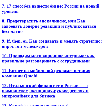
7. 17 способов вывести бизнес России на новый
уровень
8. Предотвратить апокалипсис, или Как
завоевать доверие редакции и публиковаться
бесплатно
9. If, then, or. Как создавать и менять стратегию:
опрос топ-менеджеров
10. Проводим мотивационное интервью: как
правильно разговаривать с сотрудниками
11. Бизнес на мобильной рекламе: история
компании Qmobi
12. Итальянский финансист в России — о
шампанском, женщинах-руководителях и
микрозаймах для бизнеса
13. Как эффективно продавать?