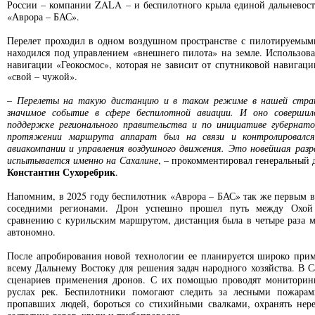
России – компании ZALA – и беспилотного крыла единой дальневос
«Аврора – БАС».
Перелет проходил в одном воздушном пространстве с пилотируемыми
находился под управлением «внешнего пилота» на земле. Использова
навигации «Геокосмос», которая не зависит от спутниковой навигац
«свой – чужой».
–
Перелеты на такую дистанцию и в таком режиме в нашей стран
значимое событие в сфере беспилотной авиации. И оно совершил
поддержке регионального правительства и по инициативе губернат
протяжении маршрута аппарат был на связи и контролировалс
авиакомпании и управления воздушного движения. Это новейшая раз
испытывается именно на Сахалине
, – прокомментировал генеральный
Константин Сухоребрик
.
Напомним, в 2025 году беспилотник «Аврора – БАС» так же первым в
соседними регионами. Дрон успешно прошел путь между Охой 
сравнению с курильским маршрутом, дистанция была в четыре раза м
автономно.
После апробирования новой технологии ее планируется широко прим
всему Дальнему Востоку для решения задач народного хозяйства. В С
сценариев применения дронов. С их помощью проводят мониторинг
руслах рек. Беспилотники помогают следить за лесными пожарам
пропавших людей, бороться со стихийными свалками, охранять нере