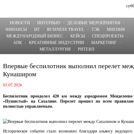
субб
НОВОСТИ
·
ИНТЕРВЬЮ
·
ДЕЛОВЫЕ МЕРОПРИЯТИЯ
·
ФИНАНСЫ
·
ИТ
·
BUSINESS TRAVEL
·
ТЭК
·
МНЕНИЯ
·
МЕЖДУНАРОДНЫЙ БИЗНЕС
·
КЕЙСЫ
·
СПЕЦПРОЕКТЫ
·
АПК
·
КРЕАТИВНЫЕ ИНДУСТРИИ
·
МАРКЕТИНГ
·
МЕТАЛЛУРГИЯ
·
РИТЕИЛ
Впервые беспилотник выполнил перелет меж
Кунаширом
03.07.2026
Беспилотник преодолел 420 км между аэродромом Менделеев
«Пушистый» на Сахалине. Перелет прошел по всем правилам
полностью управляемым.
Историческое событие стало возможно благодаря альянсу ведущего