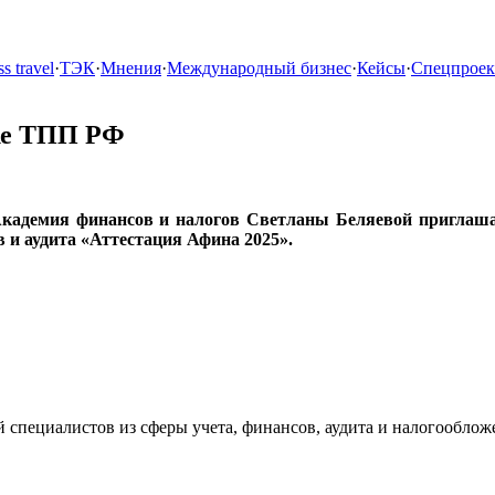
s travel
·
ТЭК
·
Мнения
·
Международный бизнес
·
Кейсы
·
Спецпрое
ке ТПП РФ
кадемия финансов и налогов Светланы Беляевой приглашае
в и аудита «Аттестация Афина 2025».
 специалистов из сферы учета, финансов, аудита и налогооблож