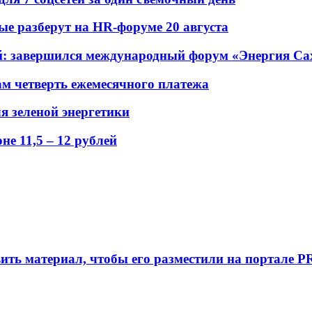
рые разберут на HR-форуме 20 августа
ений: завершился международный форум «Энергия С
ам четверть ежемесячного платежа
я зеленой энергетики
е 11,5 – 12 рублей
вить материал, чтобы его разместили на портале P