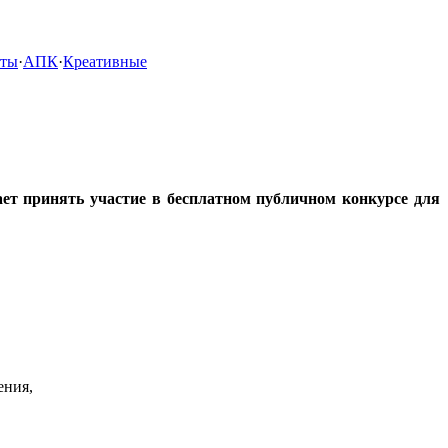
кты
·
АПК
·
Креативные
т принять участие в бесплатном публичном конкурсе для
ения,