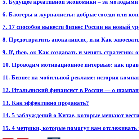
5. Будущее креативной экономики – за молодыми
6. Блогеры и журналисты: добрые соседи или ко
7. 17 способов вывести бизнес России на новый у
8. Предотвратить апокалипсис, или Как завоеват
9. If, then, or. Как создавать и менять стратегию:
10. Проводим мотивационное интервью: как прав
11. Бизнес на мобильной рекламе: история комп
12. Итальянский финансист в России — о шампан
13. Как эффективно продавать?
14. 5 заблуждений о Китае, которые мешают вести
15. 4 метрики, которые помогут вам отслеживать