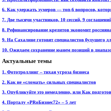
6. Как удержать зумеров — топ-6 вопросов, кото
7. Две тысячи участников, 10 сессий, 9 соглаш
8. Рефинансирование кредитов экономит россиян
9. На Сахалине готовят специалистов будущего дл
10. Ожидаем сохранение юанем позиций в диапазон
Актуальные темы
1. Фототроллинг – тихая угроза бизнеса
2. Как не «сломать» сильных специалистов
3. Опубликуйте это немедленно, или Как подгото
4. Порталу «PRоБизнес72» – 5 лет