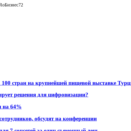
RоБизнес72
в из 100 стран на крупнейшей пищевой выставке Тур
ирует решения для цифровизации?
и на 64%
 сотрудников, обсудят на конференции
для 7 соцсетей за один съемочный день