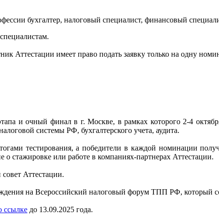
фессии бухгалтер, налоговый специалист, финансовый специалис
специалистам.
ник Аттестации имеет право подать заявку только на одну номи
этапа и очный финал в г. Москве, в рамках которого 2-4 октяб
логовой системы РФ, бухгалтерского учета, аудита.
итогами тестирования, а победители в каждой номинации полу
е о стажировке или работе в компаниях-партнерах Аттестации.
совет Аттестации.
ждения на Всероссийский налоговый форум ТПП РФ, который сос
о ссылке
до 13.09.2025 года.