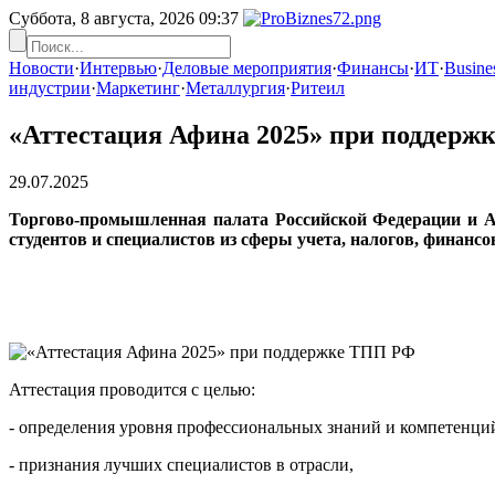
Суббота, 8 августа, 2026
09:37
Новости
·
Интервью
·
Деловые мероприятия
·
Финансы
·
ИТ
·
Busines
индустрии
·
Маркетинг
·
Металлургия
·
Ритеил
«Аттестация Афина 2025» при поддерж
29.07.2025
Торгово-промышленная палата Российской Федерации и А
студентов и специалистов из сферы учета, налогов, финансо
Аттестация проводится с целью:
- определения уровня профессиональных знаний и компетенций
- признания лучших специалистов в отрасли,