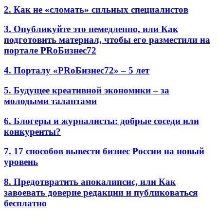
2. Как не «сломать» сильных специалистов
3. Опубликуйте это немедленно, или Как
подготовить материал, чтобы его разместили на
портале PRоБизнес72
4. Порталу «PRоБизнес72» – 5 лет
5. Будущее креативной экономики – за
молодыми талантами
6. Блогеры и журналисты: добрые соседи или
конкуренты?
7. 17 способов вывести бизнес России на новый
уровень
8. Предотвратить апокалипсис, или Как
завоевать доверие редакции и публиковаться
бесплатно