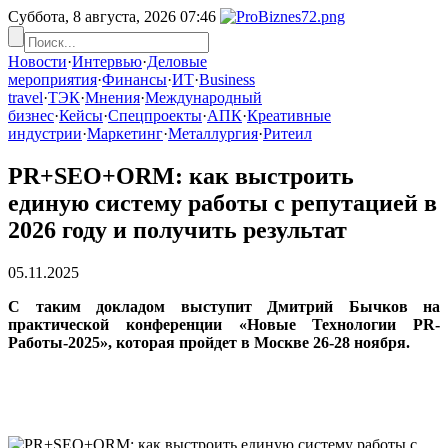
Суббота, 8 августа, 2026
07:46
Новости
·
Интервью
·
Деловые
мероприятия
·
Финансы
·
ИТ
·
Business
travel
·
ТЭК
·
Мнения
·
Международный
бизнес
·
Кейсы
·
Спецпроекты
·
АПК
·
Креативные
индустрии
·
Маркетинг
·
Металлургия
·
Ритеил
PR+SEO+ORM: как выстроить
единую систему работы с репутацией в
2026 году и получить результат
05.11.2025
С таким докладом выступит Дмитрий Бычков на
практической конференции «Новые Технологии PR-
Работы-2025», которая пройдет в Москве 26-28 ноября.