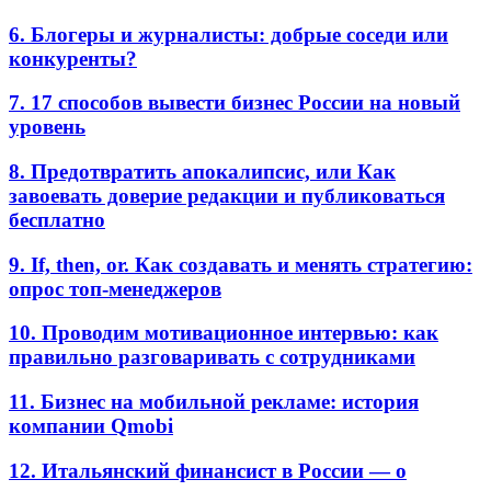
6. Блогеры и журналисты: добрые соседи или
конкуренты?
7. 17 способов вывести бизнес России на новый
уровень
8. Предотвратить апокалипсис, или Как
завоевать доверие редакции и публиковаться
бесплатно
9. If, then, or. Как создавать и менять стратегию:
опрос топ-менеджеров
10. Проводим мотивационное интервью: как
правильно разговаривать с сотрудниками
11. Бизнес на мобильной рекламе: история
компании Qmobi
12. Итальянский финансист в России — о