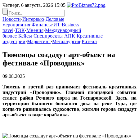
Четверг, 6 августа, 2026
15:05
Новости
·
Интервью
·
Деловые
мероприятия
·
Финансы
·
ИТ
·
Business
travel
·
ТЭК
·
Мнения
·
Международный
бизнес
·
Кейсы
·
Спецпроекты
·
АПК
·
Креативные
индустрии
·
Маркетинг
·
Металлургия
·
Ритеил
Тюменцы создадут арт-объект на
фестивале «Проводник»
09.08.2025
Тюмень в третий раз принимает фестиваль креативных
индустрий «Проводник». Главной площадкой события
станет район Речного порта на Госпаровской. Здесь, на
территории бывшего большого дока на реке Тура, где
когда-то развивалось судоходство, жители города создадут
арт-объект в виде кораблика.