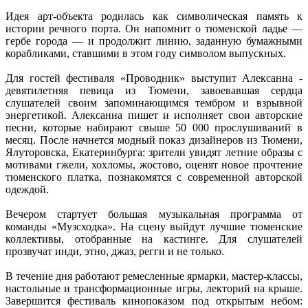
Идея арт-объекта родилась как символическая память к
истории речного порта. Он напомнит о тюменской ладье —
гербе города — и продолжит линию, заданную бумажными
корабликами, ставшими в этом году символом выпускных.
Для гостей фестиваля «Проводник» выступит Алексанна -
девятилетняя певица из Тюмени, завоевавшая сердца
слушателей своим запоминающимся тембром и взрывной
энергетикой. Алексанна пишет и исполняет свои авторские
песни, которые набирают свыше 50 000 прослушиваний в
месяц. После начнется модный показ дизайнеров из Тюмени,
Ялуторовска, Екатеринбурга: зрители увидят летние образы с
мотивами гжели, хохломы, жостово, оценят новое прочтение
тюменского платка, познакомятся с современной авторской
одеждой.
Вечером стартует большая музыкальная программа от
команды «Музсходка». На сцену выйдут лучшие тюменские
коллективы, отобранные на кастинге. Для слушателей
прозвучат инди, этно, джаз, регги и не только.
В течение дня работают ремесленные ярмарки, мастер-классы,
настольные и трансформационные игры, лекторий на крыше.
Завершится фестиваль кинопоказом под открытым небом: