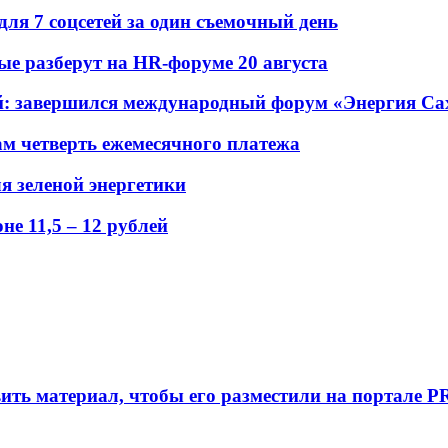
для 7 соцсетей за один съемочный день
рые разберут на HR-форуме 20 августа
ений: завершился международный форум «Энергия С
ам четверть ежемесячного платежа
я зеленой энергетики
е 11,5 – 12 рублей
вить материал, чтобы его разместили на портале P