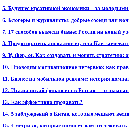
5. Будущее креативной экономики – за молодыми
6. Блогеры и журналисты: добрые соседи или ко
7. 17 способов вывести бизнес России на новый у
8. Предотвратить апокалипсис, или Как завоеват
9. If, then, or. Как создавать и менять стратегию:
10. Проводим мотивационное интервью: как прав
11. Бизнес на мобильной рекламе: история комп
12. Итальянский финансист в России — о шампан
13. Как эффективно продавать?
14. 5 заблуждений о Китае, которые мешают вести
15. 4 метрики, которые помогут вам отслеживать