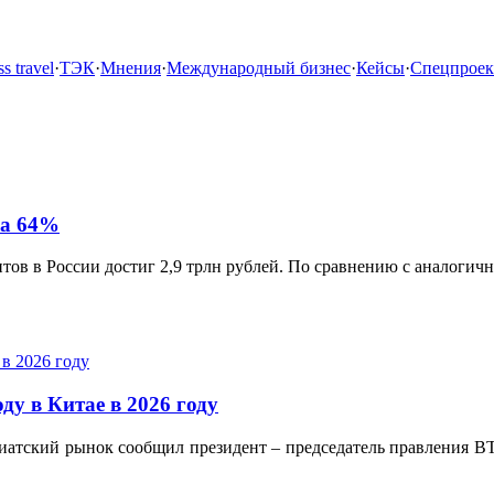
s travel
·
ТЭК
·
Мнения
·
Международный бизнес
·
Кейсы
·
Спецпрое
на 64%
итов в России достиг 2,9 трлн рублей. По сравнению с аналоги
ду в Китае в 2026 году
иатский рынок сообщил президент – председатель правления ВТБ