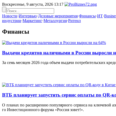
Воскресенье, 9 августа, 2026
13:17
Новости
·
Интервью
·
Деловые мероприятия
·
Финансы
·
ИТ
·
Busines
индустрии
·
Маркетинг
·
Металлургия
·
Ритеил
Финансы
Выдачи кредитов наличными в России выросли 
За семь месяцев 2026 года объем выдачи потребительских кред
ВТБ планирует запустить сервис оплаты по QR-ко
О планах по расширению популярного сервиса на ключевой аз
го Инвестиционного форума «Россия зовет!».