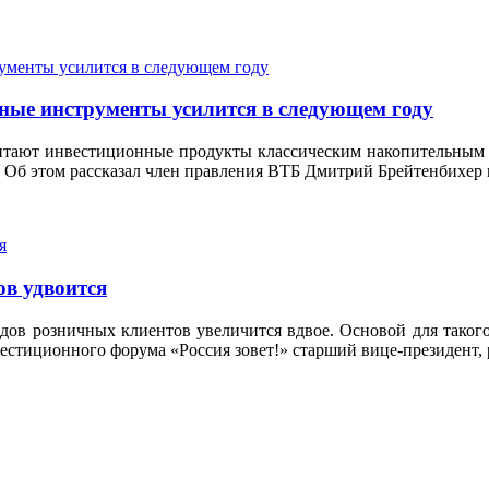
нные инструменты усилится в следующем году
итают инвестиционные продукты классическим накопительным п
%. Об этом рассказал член правления ВТБ Дмитрий Брейтенбихер 
ов удвоится
дов розничных клиентов увеличится вдвое. Основой для таког
нвестиционного форума «Россия зовет!» старший вице-президент,