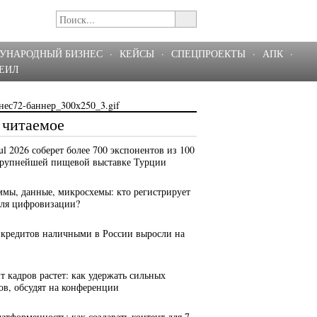
УНАРОДНЫЙ БИЗНЕС
·
КЕЙСЫ
·
СПЕЦПРОЕКТЫ
·
АПК
·
ЕИЛ
 читаемое
bul 2026 соберет более 700 экспонентов из 100
крупнейшей пищевой выставке Турции
ммы, данные, микросхемы: кто регистрирует
для цифровизации?
 кредитов наличными в России выросли на
т кадров растет: как удержать сильных
ов, обсудят на конференции
латформенность: как создавать контент для 7