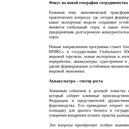
Фокус на новой географии сотрудничества
Развивая тему экономической трансформ
практических вопросах: где сегодня формир
какие экспортные модели сохраняют устой
меняется глобальный спрос и какие техн
предприятиям долгосрочную конкурентоспо
спрос.
Новым направлением программы станет бло
БРИКС+ и государствами Глобального Юг
мировой торговли, новые экспортные и лог
переработки, аквакультуры, судостроения 
уделят формированию устойчивых механизмо
мировой экономики.
Аквакультура – сектор роста
Значимым событием в деловой повестке с
который соберет ключевые производствен
Федерации и представителей дружествен
форелеводства. Его проведение откроет н
площадку для диалога бизнеса и государ
ускорения внедрения лучших практик развед
Эти вопросы приобретают особую значимо