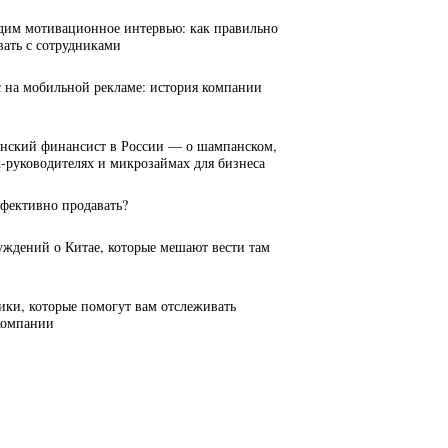
дим мотивационное интервью: как правильно
вать с сотрудниками
с на мобильной рекламе: история компании
янский финансист в России — о шампанском,
руководителях и микрозаймах для бизнеса
ффективно продавать?
луждений о Китае, которые мешают вести там
рики, которые помогут вам отслеживать
компании