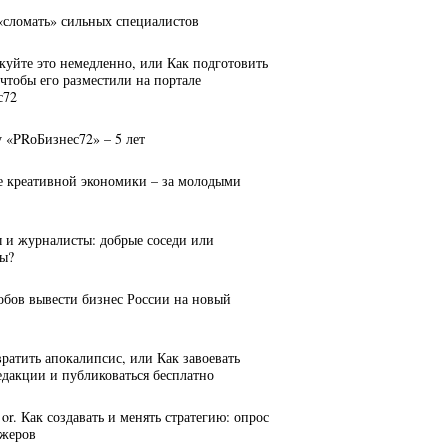
 «сломать» сильных специалистов
куйте это немедленно, или Как подготовить
 чтобы его разместили на портале
с72
у «PRоБизнес72» – 5 лет
е креативной экономики – за молодыми
ы и журналисты: добрые соседи или
ы?
собов вывести бизнес России на новый
вратить апокалипсис, или Как завоевать
едакции и публиковаться бесплатно
n, or. Как создавать и менять стратегию: опрос
джеров