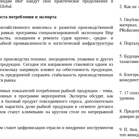
 видам ВБР найдут своё практическое продолжение в
Global.
2. Как не
оста потребления и экспорта
3. Опубли
материал,
хозяйственного комплекса и развития производственной
PRоБизне
в рамках программы специализированной экспозиции Ship
льства, оснащения и ремонта судов крупно-, средне- и
рыбной промышленности и логистической инфраструктуры
4. Портал
5. Будуще
го производства техники, ингредиентов, упаковки и других
талантами
продукции. Сегодня эти направления становятся одним из
поскольку напрямую влияют на себестоимость продукции,
6. Блогер
ть предприятий сохранять стабильность производственных
конкурент
ся рынка.
левых показателей потребления рыбной продукции – темы,
7. 17 спо
новных в программе мероприятия. Эксперты обсудят, как
уровень
 в базовый продукт повседневного спроса, дополнительно
ях нарастить долю рыбной продукции в сегменте детского
8. Предот
авок станут ключевыми на круглом столе по непрерывной
доверие р
м станет цифровизация отрасли и внедрение инструментов
9. If, the
топ-мене