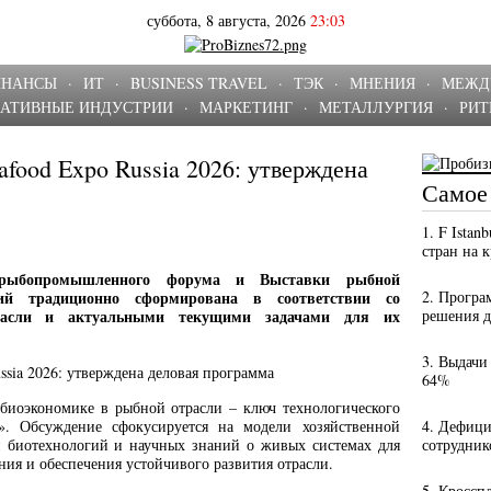
суббота, 8 августа, 2026
23:03
ИНАНСЫ
·
ИТ
·
BUSINESS TRAVEL
·
ТЭК
·
МНЕНИЯ
·
МЕЖД
ЕАТИВНЫЕ ИНДУСТРИИ
·
МАРКЕТИНГ
·
МЕТАЛЛУРГИЯ
·
РИТ
afood Expo Russia 2026: утверждена
Самое
1. F Istan
стран на 
 рыбопромышленного форума и Выставки рыбной
гий традиционно сформирована в соответствии со
2. Програ
трасли и актуальными текущими задачами для их
решения 
3. Выдачи
64%
 биоэкономике в рыбной отрасли – ключ технологического
». Обсуждение сфокусируется на модели хозяйственной
4. Дефици
и биотехнологий и научных знаний о живых системах для
сотрудник
я и обеспечения устойчивого развития отрасли.
5. Кроссп