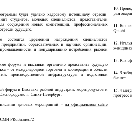
10. Прово
разговари
ограммы будет уделено кадровому потенциалу отрасли.
нит студентов, молодых специалистов, представителей
для обсуждения новых компетенций, профессиональных
11. Бизне
отрасли будущего.
Qmobi
 состоятся церемонии награждения специалистов
12. Италь
х предприятий, образовательных и научных организаций,
женщинах-
промышленности и популяризацию потребления рыбной
13. Как э
амме форума и выставки органично представить будущую
кса – от международной торговли и кооперации в области
14. 5 заб
гий, производственной инфраструктуры и подготовки
бизнес
 форум и Выставка рыбной индустрии, морепродуктов и
15. 4 мет
«Экспофорум», г. Санкт-Петербург.
прогресс 
списании деловых мероприятий –
на официальном сайте
е СМИ PRоБизнес72