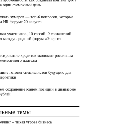
за один съемочный день
ержать зумеров — топ-6 вопросов, которые
на HR-форуме 20 августа
сячи участников, 10 сессий, 9 соглашений:
ся международный форум «Энергия
»
нсирование кредитов экономит россиянам
ежемесячного платежа
алине готовят специалистов будущего для
нергетики
ем сохранение юанем позиций в диапазоне
рублей
льные темы
оллинг – тихая угроза бизнеса