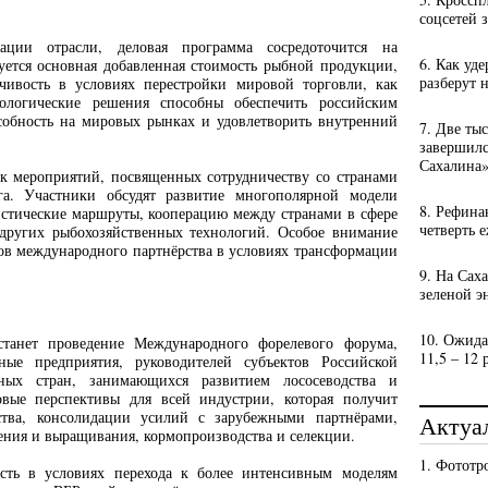
соцсетей 
ации отрасли, деловая программа сосредоточится на
6. Как уд
уется основная добавленная стоимость рыбной продукции,
разберут 
чивость в условиях перестройки мировой торговли, как
ологические решения способны обеспечить российским
собность на мировых рынках и удовлетворить внутренний
7. Две ты
завершил
Сахалина
к мероприятий, посвященных сотрудничеству со странами
а. Участники обсудят развитие многополярной модели
8. Рефина
истические маршруты, кооперацию между странами в сфере
четверть 
и других рыбохозяйственных технологий. Особое внимание
в международного партнёрства в условиях трансформации
9. На Сах
зеленой э
10. Ожида
танет проведение Международного форелевого форума,
11,5 – 12 
ные предприятия, руководителей субъектов Российской
ных стран, занимающихся развитием лососеводства и
овые перспективы для всей индустрии, которая получит
ства, консолидации усилий с зарубежными партнёрами,
Актуа
ения и выращивания, кормопроизводства и селекции.
1. Фототр
сть в условиях перехода к более интенсивным моделям