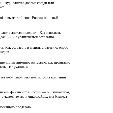
ы и журналисты: добрые соседи или
ы?
собов вывести бизнес России на новый
вратить апокалипсис, или Как завоевать
едакции и публиковаться бесплатно
n, or. Как создавать и менять стратегию: опрос
джеров
дим мотивационное интервью: как правильно
вать с сотрудниками
с на мобильной рекламе: история компании
янский финансист в России — о шампанском,
руководителях и микрозаймах для бизнеса
ффективно продавать?