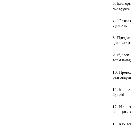
6. Блогер
конкурент
7. 17 спо
уровень
8. Предот
доверие р
9. If, the
топ-мене
10. Прово
разговари
11. Бизне
Qmobi
12. Италь
женщинах-
13. Как э