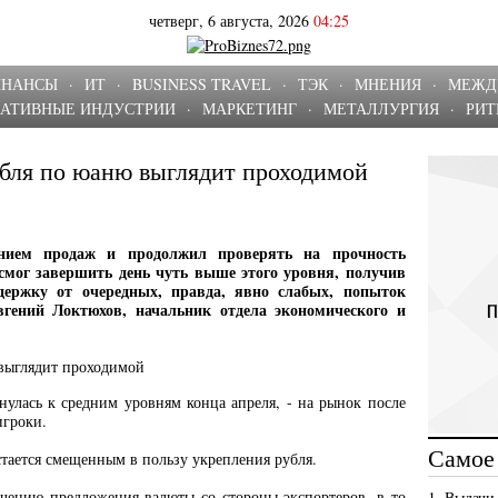
четверг, 6 августа, 2026
04:25
ИНАНСЫ
·
ИТ
·
BUSINESS TRAVEL
·
ТЭК
·
МНЕНИЯ
·
МЕЖД
ЕАТИВНЫЕ ИНДУСТРИИ
·
МАРКЕТИНГ
·
МЕТАЛЛУРГИЯ
·
РИТ
убля по юаню выглядит проходимой
нием продаж и продолжил проверять на прочность
 смог завершить день чуть выше этого уровня, получив
держку от очередных, правда, явно слабых, попыток
гений Локтюхов, начальник отдела экономического и
рнулась к средним уровням конца апреля, - на рынок после
игроки.
Самое
стается смещенным в пользу укрепления рубля.
чению предложения валюты со стороны экспортеров, в то
1. Выдачи