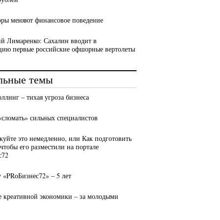
оры меняют финансовое поведение
ий Лимаренко: Сахалин вводит в
цию первые российские офшорные вертолеты
льные темы
оллинг – тихая угроза бизнеса
 «сломать» сильных специалистов
куйте это немедленно, или Как подготовить
 чтобы его разместили на портале
с72
у «PRоБизнес72» – 5 лет
е креативной экономики – за молодыми