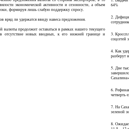
вялости экономической активности и сезонности, а объем
64%
соки, формируя лишь слабую поддержку спросу.
2. Дефици
ов вряд ли удержатся ввиду навеса предложения.
сотрудник
й валюты продолжит оставаться в рамках нашего текущего
я, в отсутствие новых вводных, к его нижней границе и
3. Кроссп
соцсетей 
4. Как уд
разберут 
5. Две ты
завершил
Сахалина
6. Рефина
четверть 
7. На Сах
зеленой э
8. Ожидае
11,5 – 12 