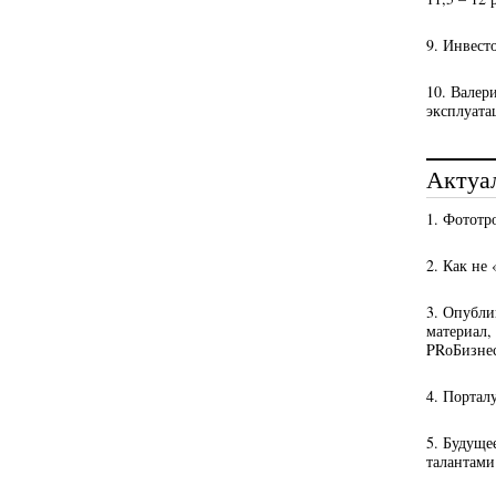
9. Инвест
10. Валер
эксплуата
Актуа
1. Фототр
2. Как не
3. Опубли
материал,
PRоБизне
4. Портал
5. Будуще
талантами