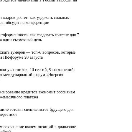
т кадров растет: как удержать сильных
ов, обсудят на конференции
латформенность: как создавать контент для 7
за один съемочный день
ержать зумеров — топ-6 вопросов, которые
на HR-форуме 20 августа
сячи участников, 10 сессий, 9 соглашений:
ся международный форум «Энергия
»
нсирование кредитов экономит россиянам
ежемесячного платежа
алине готовят специалистов будущего для
нергетики
м сохранение юанем позиций в диапазоне
рублей