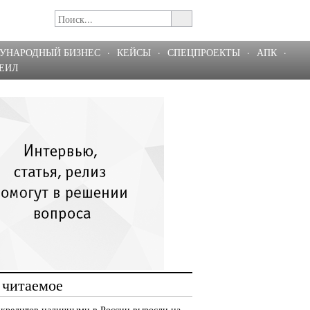
УНАРОДНЫЙ БИЗНЕС
·
КЕЙСЫ
·
СПЕЦПРОЕКТЫ
·
АПК
·
ЕИЛ
 читаемое
 кредитов наличными в России выросли на