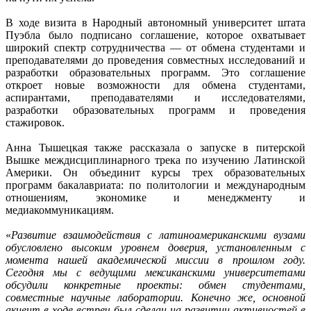
В ходе визита в Народный автономный университет штата
Пуэбла было подписано соглашение, которое охватывает
широкий спектр сотрудничества — от обмена студентами и
преподавателями до проведения совместных исследований и
разработки образовательных программ. Это соглашение
откроет новые возможности для обмена студентами,
аспирантами, преподавателями и исследователями,
разработки образовательных программ и проведения
стажировок.
Анна Тышецкая также рассказала о запуске в питерской
Вышке междисциплинарного трека по изучению Латинской
Америки. Он объединит курсы трех образовательных
программ бакалавриата: по политологии и международным
отношениям, экономике и менеджменту и
медиакоммуникациям.
«
Развитие взаимодействия с латиноамериканскими вузами
обусловлено высоким уровнем доверия, установленным с
момента нашей академической миссии в прошлом году.
Сегодня мы с ведущими мексиканскими университетами
обсудили конкретные проекты: обмен студентами,
совместные научные лаборатории. Конечно же, основной
акцент в ходе встреч был сделан на развитии активностей в