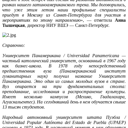
рамках нашего латиноамериканского трека. Мы договорились,
что уже этим летом наши профильные специалисты
приедут в Мексику из Санкт-Петербурга для участия в
мероприятиях по этому направлению
», — отметила
Анна
Тышецкая
, директор НИУ ВШЭ — Санкт-Петербург.
Справочно:
Университет Панамерикана / Universidad Panamericana —
частный католический университет, основанный в 1967 году
как бизнес-школа. В 1978 году непосредственный
предшественник вуза (Панамериканский институт
гуманитарных наук) получил название Университет
Панамерикана. Это один из самых молодых вузов в стране.
Вуз опирается на три фундаментальных столпа:
преподавание, исследования и распространение культуры.
Имеет несколько кампусов (Мехико, Гвадалахара,
Агуаскальентес). На сегодняшний день в нем обучается свыше
13 тысяч студентов.
Народный автономный университет штата Пуэбла /
Universidad Popular Autónoma del Estado de Puebla (UPAEP)
основан в 1973 году. В настоящий момент в нем обучается