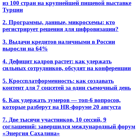
из 100 стран на крупнейшей пищевой выставке
Турции
2. Программы, данные, микросхемы: кто
регистрирует решения для цифровизации?
3. Выдачи кредитов наличными в России
выросли на 64%
4. Дефицит кадров растет: как удержать
сильных сотрудников, обсудят на конференции
5. Кроссплатформенность: как создавать
контент для 7 соцсетей за один съемочный день
6. Как удержать зумеров — топ-6 вопросов,
которые разберут на HR-форуме 20 августа
7. Две тысячи участников, 10 сессий, 9
соглашений: завершился международный форум
«Энергия Сахалина»