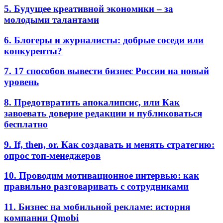
5. Будущее креативной экономики – за
молодыми талантами
6. Блогеры и журналисты: добрые соседи или
конкуренты?
7. 17 способов вывести бизнес России на новый
уровень
8. Предотвратить апокалипсис, или Как
завоевать доверие редакции и публиковаться
бесплатно
9. If, then, or. Как создавать и менять стратегию:
опрос топ-менеджеров
10. Проводим мотивационное интервью: как
правильно разговаривать с сотрудниками
11. Бизнес на мобильной рекламе: история
компании Qmobi