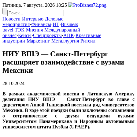
Пятница, 7 августа, 2026
18:25
Новости
·
Интервью
·
Деловые
мероприятия
·
Финансы
·
ИТ
·
Business
travel
·
ТЭК
·
Мнения
·
Международный
бизнес
·
Кейсы
·
Спецпроекты
·
АПК
·
Креативные
индустрии
·
Маркетинг
·
Металлургия
·
Ритеил
НИУ ВШЭ — Санкт-Петербург
расширяет взаимодействие с вузами
Мексики
28.10.2024
В рамках академической миссии в Латинскую Америку
делегация НИУ ВШЭ — Санкт-Петербург во главе с
директором Анной Тышецкой посетила ряд университетов
Мексики. В ходе этой поездки были заключены соглашения
о сотрудничестве с двумя ведущими вузами:
Университетом Панамерикана и Народным автономным
университетом штата Пуэбла (UPAEP).