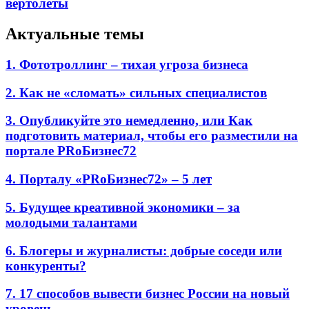
вертолеты
Актуальные темы
1. Фототроллинг – тихая угроза бизнеса
2. Как не «сломать» сильных специалистов
3. Опубликуйте это немедленно, или Как
подготовить материал, чтобы его разместили на
портале PRоБизнес72
4. Порталу «PRоБизнес72» – 5 лет
5. Будущее креативной экономики – за
молодыми талантами
6. Блогеры и журналисты: добрые соседи или
конкуренты?
7. 17 способов вывести бизнес России на новый
уровень