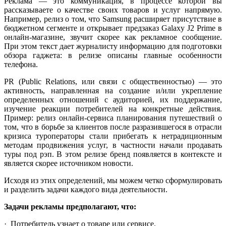
Реклама — это коммуникация, в процессе которой вы
рассказываете о качестве своих товаров и услуг напрямую.
Например, релиз о том, что Samsung расширяет присутствие в
бюджетном сегменте и открывает предзаказ Galaxy J2 Prime в
онлайн-магазине, звучит скорее как рекламное сообщение.
При этом текст дает журналисту информацию для подготовки
обзора гаджета: в релизе описаны главные особенности
телефона.
PR (Public Relations, или связи с общественностью) — это
активность, направленная на создание и/или укрепление
определенных отношений с аудиторией, их поддержание,
изучение реакции потребителей на конкретные действия.
Пример: релиз онлайн-сервиса планирования путешествий о
том, что в борьбе за клиентов после разразившегося в отрасли
кризиса туроператоры стали прибегать к нетрадиционным
методам продвижения услуг, в частности начали продавать
туры под рэп. В этом релизе бренд появляется в контексте и
является скорее источником новости.
Исходя из этих определений, мы можем четко сформулировать
и разделить задачи каждого вида деятельности.
Задачи рекламы предполагают, что:
· Потребитель узнает о товаре или сервисе.