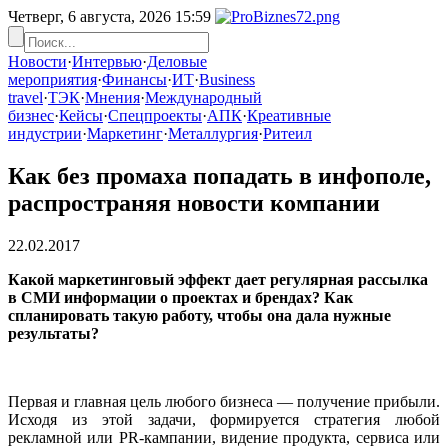
Четверг, 6 августа, 2026
15:59
Новости
·
Интервью
·
Деловые
мероприятия
·
Финансы
·
ИТ
·
Business
travel
·
ТЭК
·
Мнения
·
Международный
бизнес
·
Кейсы
·
Спецпроекты
·
АПК
·
Креативные
индустрии
·
Маркетинг
·
Металлургия
·
Ритеил
Как без промаха попадать в инфополе,
распространяя новости компании
22.02.2017
Какой маркетинговый эффект дает регулярная рассылка
в СМИ информации о проектах и брендах? Как
спланировать такую работу, чтобы она дала нужные
результаты?
Первая и главная цель любого бизнеса — получение прибыли.
Исходя из этой задачи, формируется стратегия любой
рекламной или PR-кампании, видение продукта, сервиса или