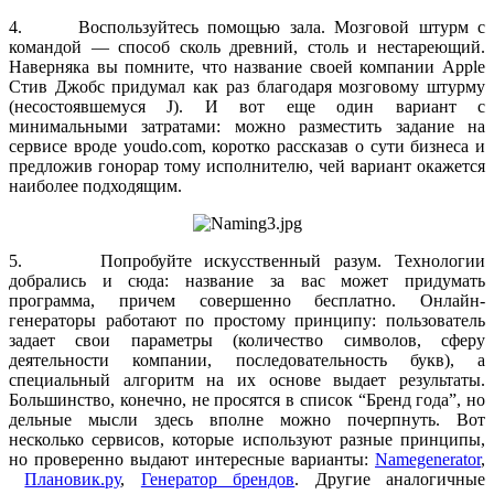
4. Воспользуйтесь помощью зала. Мозговой штурм с
командой — способ сколь древний, столь и нестареющий.
Наверняка вы помните, что название своей компании Apple
Стив Джобс придумал как раз благодаря мозговому штурму
(несостоявшемуся J). И вот еще один вариант с
минимальными затратами: можно разместить задание на
сервисе вроде youdo.com, коротко рассказав о сути бизнеса и
предложив гонорар тому исполнителю, чей вариант окажется
наиболее подходящим.
5. Попробуйте искусственный разум. Технологии
добрались и сюда: название за вас может придумать
программа, причем совершенно бесплатно. Онлайн-
генераторы работают по простому принципу: пользователь
задает свои параметры (количество символов, сферу
деятельности компании, последовательность букв), а
специальный алгоритм на их основе выдает результаты.
Большинство, конечно, не просятся в список “Бренд года”, но
дельные мысли здесь вполне можно почерпнуть. Вот
несколько сервисов, которые используют разные принципы,
но проверенно выдают интересные варианты:
Namegenerator
,
Плановик.ру
,
Генератор брендов
. Другие аналогичные