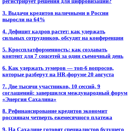
регистрирует решения для цифровизации?
3. Выдачи кредитов наличными в России
выросли на 64%
4. Дефицит кадров растет: как удержать
сильных сотрудников, обсудят на конференции
5. Кроссплатформенность: как создавать
контент для 7 соцсетей за один съемочный день
6. Как удержать зумеров — топ-6 вопросов,
которые разберут на HR-форуме 20 августа
7. Две тысячи участников, 10 сессий, 9
соглашений: завершился международный форум
«Энергия Сахалина»
8. Рефинансирование кредитов экономит
россиянам четверть ежемесячного платежа
9. На Сахалине готовят специалистов будущего