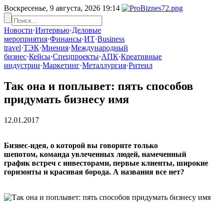
Воскресенье, 9 августа, 2026
19:14
Новости
·
Интервью
·
Деловые
мероприятия
·
Финансы
·
ИТ
·
Business
travel
·
ТЭК
·
Мнения
·
Международный
бизнес
·
Кейсы
·
Спецпроекты
·
АПК
·
Креативные
индустрии
·
Маркетинг
·
Металлургия
·
Ритеил
Так она и поплывет: пять способов
придумать бизнесу имя
12.01.2017
Бизнес-идея, о которой вы говорите только
шепотом, команда увлеченных людей, намеченный
график встреч с инвесторами, первые клиенты, широкие
горизонты и красивая борода. А названия все нет?