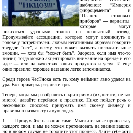
шаблонов: “Империя
фиброцемента” и
“Планета столовых
приборов” — варианты,
которые могут
показаться удачными только на неопытный взгляд.
Продумывайте ассоциации, которые могут возникнуть в
голове у потребителей: любым негативным образам говорите
твердое “нет”, а всему, что может вызвать положительные
эмоции, — хотя бы “может быть”. Здорово, если имя что-то
значит, тогда можно акцентировать внимание на бренде и его
идее — или на качествах ваших продуктов и услуг. И еще
одно правило: хорошее название легко запоминается.
Среди героев ЧесТнока есть те, кому нейминг явно удался на
ура. Вот примеры: раз, два и три.
Теперь, когда мы разобрались с критериями (их, кстати, не так
много), давайте перейдем к практике. Ниже пойдет речь о
нескольких способах придумать имя своему бизнесу и
правильно назвать ту самую лодку.
1. Придумайте название сами. Мыслительные процессы у
каждого свои, и мы не можем претендовать на знание ваших,
но в любом случае не торопите этот процесс. Дайте себе хотя