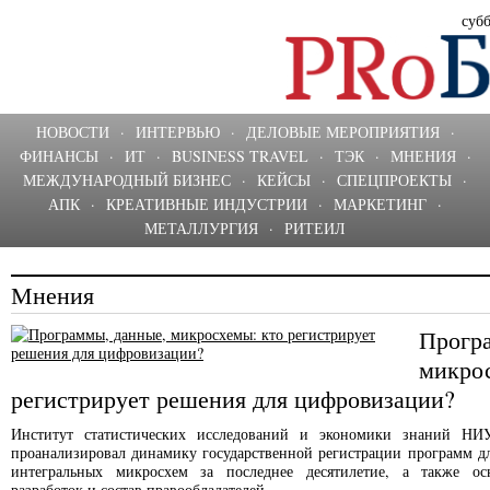
субб
НОВОСТИ
·
ИНТЕРВЬЮ
·
ДЕЛОВЫЕ МЕРОПРИЯТИЯ
·
ФИНАНСЫ
·
ИТ
·
BUSINESS TRAVEL
·
ТЭК
·
МНЕНИЯ
·
МЕЖДУНАРОДНЫЙ БИЗНЕС
·
КЕЙСЫ
·
СПЕЦПРОЕКТЫ
·
АПК
·
КРЕАТИВНЫЕ ИНДУСТРИИ
·
МАРКЕТИНГ
·
МЕТАЛЛУРГИЯ
·
РИТЕИЛ
Мнения
Прогр
микро
регистрирует решения для цифровизации?
Институт статистических исследований и экономики знаний Н
проанализировал динамику государственной регистрации программ д
интегральных микросхем за последнее десятилетие, а также о
разработок и состав правообладателей.