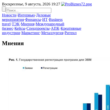
Воскресенье, 9 августа, 2026
19:27
Новости
·
Интервью
·
Деловые
мероприятия
·
Финансы
·
ИТ
·
Business
travel
·
ТЭК
·
Мнения
·
Международный
бизнес
·
Кейсы
·
Спецпроекты
·
АПК
·
Креативные
индустрии
·
Маркетинг
·
Металлургия
·
Ритеил
Мнения