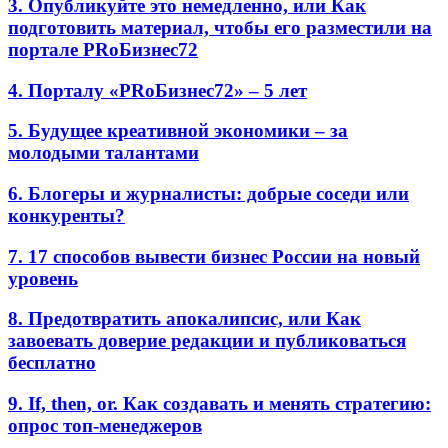
3. Опубликуйте это немедленно, или Как
подготовить материал, чтобы его разместили на
портале PRоБизнес72
4. Порталу «PRоБизнес72» – 5 лет
5. Будущее креативной экономики – за
молодыми талантами
6. Блогеры и журналисты: добрые соседи или
конкуренты?
7. 17 способов вывести бизнес России на новый
уровень
8. Предотвратить апокалипсис, или Как
завоевать доверие редакции и публиковаться
бесплатно
9. If, then, or. Как создавать и менять стратегию:
опрос топ-менеджеров