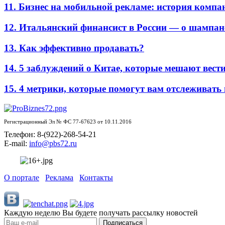
11. Бизнес на мобильной рекламе: история комп
12. Итальянский финансист в России — о шампан
13. Как эффективно продавать?
14. 5 заблуждений о Китае, которые мешают вести
15. 4 метрики, которые помогут вам отслеживать
Регистрационный Эл № ФС 77-67623 от 10.11.2016
Телефон: 8-(922)-268-54-21
E-mail:
info@pbs72.ru
О портале
Реклама
Контакты
Каждую неделю Вы будете получать рассылку новостей