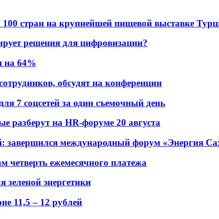
в из 100 стран на крупнейшей пищевой выставке Тур
ирует решения для цифровизации?
и на 64%
 сотрудников, обсудят на конференции
для 7 соцсетей за один съемочный день
рые разберут на HR-форуме 20 августа
ений: завершился международный форум «Энергия С
ам четверть ежемесячного платежа
я зеленой энергетики
е 11,5 – 12 рублей