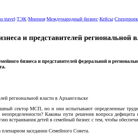
s travel
·
ТЭК
·
Мнения
·
Международный бизнес
·
Кейсы
·
Спецпрое
изнеса и представителей региональной в
семейного бизнеса и представителей федеральной и регионал
та.
ешный сектор МСП, но и они испытывают определенные труднос
й неопределенности? Каковы пути решения вопроса дефицита 
егию встраивания детей в семейный бизнес с тем, чтобы обеспеч
а пленарном заседании Семейного Совета.