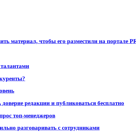
вить материал, чтобы его разместили на портале P
 талантами
нкуренты?
ровень
ь доверие редакции и публиковаться бесплатно
 опрос топ-менеджеров
ильно разговаривать с сотрудниками