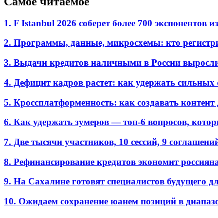
Самое читаемое
1. F Istanbul 2026 соберет более 700 экспоненто
2. Программы, данные, микросхемы: кто регистр
3. Выдачи кредитов наличными в России выросл
4. Дефицит кадров растет: как удержать сильных
5. Кроссплатформенность: как создавать контент 
6. Как удержать зумеров — топ-6 вопросов, кото
7. Две тысячи участников, 10 сессий, 9 соглаш
8. Рефинансирование кредитов экономит россиян
9. На Сахалине готовят специалистов будущего дл
10. Ожидаем сохранение юанем позиций в диапазон