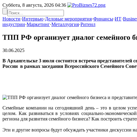
Суббота, 8 августа, 2026
04:36
Новости
·
Интервью
·
Деловые мероприятия
·
Финансы
·
ИТ
·
Busines
индустрии
·
Маркетинг
·
Металлургия
·
Ритеил
ТПП РФ организует диалог семейного б
30.06.2025
В Архангельске 3 июля состоится встреча представителей 
России в рамках заседания Всероссийского Семейного Сове
Семейные компании на сегодняшний день – это в целом усп
целом. Как развиваться в условиях социально-экономическо
региона для развития семейного бизнеса? Как построить страт
Эти и другие вопросы будут обсуждать участники дискуссии н