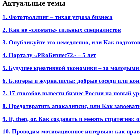
Актуальные темы
1. Фототроллинг – тихая угроза бизнеса
2. Как не «сломать» сильных специалистов
3. Опубликуйте это немедленно, или Как подгото
4. Порталу «PRоБизнес72» – 5 лет
5. Будущее креативной экономики – за молодыми
6. Блогеры и журналисты: добрые соседи или ко
7. 17 способов вывести бизнес России на новый у
8. Предотвратить апокалипсис, или Как завоеват
9. If, then, or. Как создавать и менять стратегию:
10. Проводим мотивационное интервью: как прав