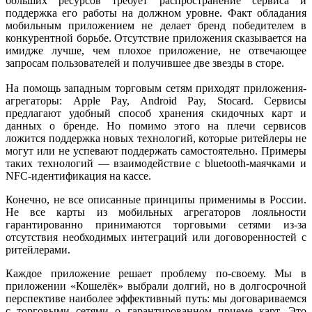
больших ресурсов требует распространение сервиса и
поддержка его работы на должном уровне. Факт обладания
мобильным приложением не делает бренд победителем в
конкурентной борьбе. Отсутствие приложения сказывается на
имидже лучше, чем плохое приложение, не отвечающее
запросам пользователей и получившее две звезды в сторе.
На помощь западным торговым сетям приходят приложения-
агрегаторы: Apple Pay, Android Pay, Stocard. Сервисы
предлагают удобный способ хранения скидочных карт и
данных о бренде. Но помимо этого на плечи сервисов
ложится поддержка новых технологий, которые ритейлеры не
могут или не успевают поддержать самостоятельно. Примеры
таких технологий — взаимодействие с bluetooth-маячками и
NFC-идентификация на кассе.
Конечно, не все описанные принципы применимы в России.
Не все карты из мобильных агрегаторов лояльности
гарантированно принимаются торговыми сетями из-за
отсутствия необходимых интеграций или договоренностей с
ритейлерами.
Каждое приложение решает проблему по-своему. Мы в
приложении «Кошелёк» выбрали долгий, но в долгосрочной
перспективе наиболее эффективный путь: мы договариваемся
с торговыми сетями о гарантированном приеме карт. Это