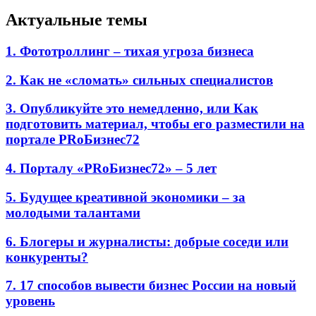
Актуальные темы
1. Фототроллинг – тихая угроза бизнеса
2. Как не «сломать» сильных специалистов
3. Опубликуйте это немедленно, или Как
подготовить материал, чтобы его разместили на
портале PRоБизнес72
4. Порталу «PRоБизнес72» – 5 лет
5. Будущее креативной экономики – за
молодыми талантами
6. Блогеры и журналисты: добрые соседи или
конкуренты?
7. 17 способов вывести бизнес России на новый
уровень