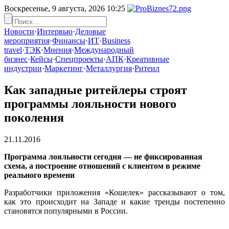
Воскресенье, 9 августа, 2026
10:25
Новости
·
Интервью
·
Деловые
мероприятия
·
Финансы
·
ИТ
·
Business
travel
·
ТЭК
·
Мнения
·
Международный
бизнес
·
Кейсы
·
Спецпроекты
·
АПК
·
Креативные
индустрии
·
Маркетинг
·
Металлургия
·
Ритеил
Как западные ритейлеры строят
программы лояльности нового
поколения
21.11.2016
Программа лояльности сегодня — не фиксированная
схема, а построение отношений с клиентом в режиме
реального времени
Разработчики приложения «Кошелек» рассказывают о том,
как это происходит на Западе и какие тренды постепенно
становятся популярными в России.