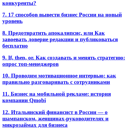
конкуренты?
7. 17 способов вывести бизнес России на новый
уровень
8. Предотвратить апокалипсис, или Как
завоевать доверие редакции и публиковаться
бесплатно
9. If, then, or. Как создавать и менять стратегию:
опрос топ-менеджеров
10. Проводим мотивационное интервью: как
правильно разговаривать с сотрудниками
11. Бизнес на мобильной рекламе: история
компании Qmobi
12. Итальянский финансист в России — о
шампанском, женщинах-руководителях и
микрозаймах для бизнеса