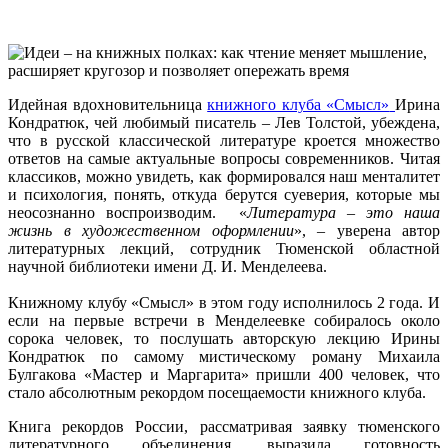
Идейная вдохновительница
книжного клуба «Смысл»
Ирина
Кондратюк, чей любимый писатель – Лев Толстой, убеждена,
что в русской классической литературе кроется множество
ответов на самые актуальные вопросы современников. Читая
классиков, можно увидеть, как формировался наш менталитет
и психология, понять, откуда берутся суеверия, которые мы
неосознанно воспроизводим. «
Литература – это наша
жизнь в художественном оформлении
», – уверена автор
литературных лекций, сотрудник Тюменской областной
научной библиотеки имени Д. И. Менделеева.
Книжному клубу «Смысл» в этом году исполнилось 2 года. И
если на первые встречи в Менделеевке собиралось около
сорока человек, то послушать авторскую лекцию Ирины
Кондратюк по самому мистическому роману Михаила
Булгакова «Мастер и Маргарита» пришли 400 человек, что
стало абсолютным рекордом посещаемости книжного клуба.
Книга рекордов России, рассматривая заявку тюменского
литературного объединения, выразила готовность