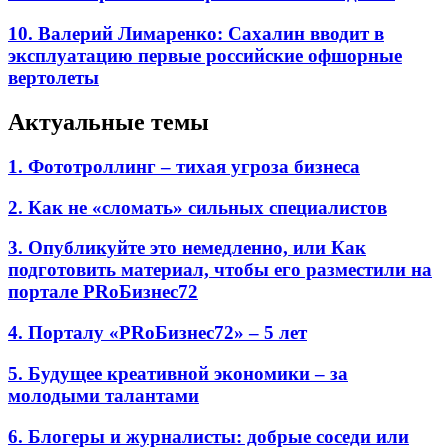
10. Валерий Лимаренко: Сахалин вводит в
эксплуатацию первые российские офшорные
вертолеты
Актуальные темы
1. Фототроллинг – тихая угроза бизнеса
2. Как не «сломать» сильных специалистов
3. Опубликуйте это немедленно, или Как
подготовить материал, чтобы его разместили на
портале PRоБизнес72
4. Порталу «PRоБизнес72» – 5 лет
5. Будущее креативной экономики – за
молодыми талантами
6. Блогеры и журналисты: добрые соседи или