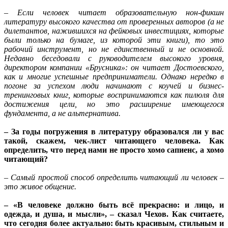
– Если человек читает образовательную нон-фикшн
литературу высокого качества от проверенных авторов (а не
дилетантов, нажившихся на фейковых инвестициях, которые
были только на бумаге, из которой эти книги), то это
рабочий инструмент, но не единственный и не основной.
Недавно беседовали с руководителем высокого уровня,
директором компании «Брусника»: он читает Достоевского,
как и многие успешные предприниматели. Однако нередко в
погоне за успехом люди начинают с коучей и бизнес-
тренинговых книг, которые воспринимаются как пилюля для
достижения цели, но это расширение имеющегося
фундамента, а не альтернатива.
– За годы погружения в литературу образовался ли у вас
такой, скажем, чек-лист читающего человека. Как
определить, что перед нами не просто хомо сапиенс, а хомо
читающий?
– Самый простой способ определить читающий ли человек –
это живое общение.
– «В человеке должно быть всё прекрасно: и лицо, и
одежда, и душа, и мысли», – сказал Чехов. Как считаете,
что сегодня более актуально: быть красивым, стильным и