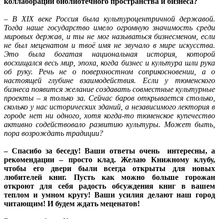
коллаборации библиотечного пространства и бизнеса?
– В XIX веке Россия была культуроцентричной державой.
Тогда наше государство имело огромную значимость среди
мировых держав, и ты не мог называться бизнесменом, если
не был меценатом и твоё имя не звучало в мире искусства.
Это была богатая национальная история, которой
восхищался весь мир, эпоха, когда бизнес и культура шли рука
об руку. Речь не о поверхностном соприкосновении, а о
настоящей глубине взаимодействия. Если у тюменского
бизнеса появится желание создавать совместные культурные
проекты – я только за.
Сейчас баров открывается столько,
сколько у нас исторических зданий, а независимого лектория в
городе нет ни одного, хотя когда-то тюменское купечество
активно содействовало развитию культуры. Может быть,
пора возрождать традиции?
– Спасибо за беседу! Ваши ответы очень интересны, а
рекомендации – просто клад. Желаю Книжному клубу,
чтобы его двери были всегда открыты для новых
любителей книг. Пусть как можно больше горожан
откроют для себя радость обсуждения книг в вашем
теплом и умном кругу! Ваши усилия делают наш город
читающим! И будем ждать меценатов!