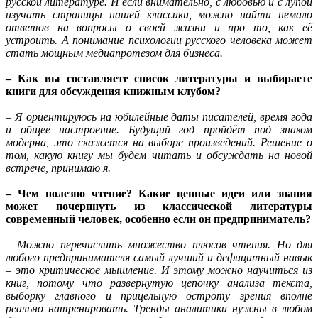
русской литературе. И если внимательно, с любовью и с лупой
изучать страницы нашей классики, можно найти немало
ответов на вопросы о своей жизни и про то, как её
устроить. А понимание психологии русского человека может
стать мощным медиапротезом для бизнеса.
– Как вы составляете список литературы и выбираете
книги для обсуждения книжным клубом?
– Я ориентируюсь на юбилейные даты писателей, время года
и общее настроение. Будущий год пройдёт под знаком
модерна, это скажется на выборе произведений. Решение о
том, какую книгу мы будем читать и обсуждать на новой
встрече, принимаю я.
– Чем полезно чтение? Какие ценные идеи или знания
может почерпнуть из классической литературы
современный человек, особенно если он предприниматель?
– Можно перечислить множество плюсов чтения. Но для
любого предпринимателя самый лучший и дефицитный навык
– это критическое мышление. И этому можно научиться из
книг, потому что развернутую цепочку анализа текста,
выборку главного и прицельную остроту зрения вполне
реально натренировать. Тренды аналитики нужны в любом