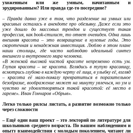
ухоженным или же умным, начитанным и
эрудированным? Или правда где-то посередине?
– Правда давно уже в том, что разделение на умных или
красивых осталась в анекдоте про обезьяну. Даже если это
уже дошло до массовых трендов и существует такая
профессия, как book-стилист, то ответ очевиден. Одна лишь
внешняя красота – это возвращение в нулевые годы. Это
скоротечная и ненадежная инвестиция. Люблю в этом плане
наши столицы, где часто наблюдаю идеальный синтез
внешнего и внутреннего мира человека.
«В женской высокой чистой красоте непременно есть ум.
Глупая красота – не красота. Вглядись в тупую красавицу,
всмотрись глубоко в каждую черту её лица, в улыбку её, взгляд
– красота её мало-помалу превратиться в поразительное
безобразие, воображение может на минуту увлечься, но ум и
чувство не удовлетворяться такой красотой: её место в
гареме». Иван Гончаров «Обрыв».
Легко только рилсы листать, а развитие возможно только
через сложности
– Ещё один ваш проект – это лекторий по литературе для
школьников среднего возраста. По вашим наблюдениям и
опыту взаимодействия с молодым поколением, читают ли