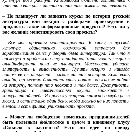
культуре ноги растут. Книголюбам активно готовиться к
чтению и еще раз к чтению и практике осмысления текстов.
– Не планирует ли записать курсы по истории русской
литературы или лекции с разборами произведений и
продавать такие информационные продукты? Есть ли у
вас желание монетизировать свои проекты?
– Все мои проекты монетизированы. К слову, в русской
культуре единственно возможной отраслью для
зарабатывания денег у дворян была литература. Так что я
наследую и продолжаю эту традицию. Записывать лекции в
онлайн-формате пока не планирую. Массовость убивает
элитарность и включенность. Купить лекцию и никогда
потом её не открыть – самая частая история. Если есть
онлайн, то можно дочитать книгу потом, можно не пойти
на встречу, потому что неохота и так далее. Доступность,
граничащая с навязчивостью «купи», задыхается в
конкурентной среде. Я провожу встречи книжного клуба раз в
месяц, и есть только один день, когда можно на них попасть,
в этом и есть фишка, уникальность проекта.
– Может ли сообщество тюменских предпринимателей
быть полезным библиотеке в целом и книжному клубу
«Смысл» в частности? Есть ли идеи по поводу