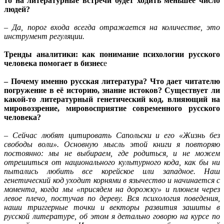
то на литературные встречи будет ходить меньшее число
людей?
– Да, порог входа всегда отражается на количестве, это
инструмент регуляции.
Тренды аналитики: как понимание психологии русского
человека помогает в бизнес
е
– Почему именно русская литература? Что дает читателю
погружение в её историю, знание истоков? Существует ли
какой-то литературный генетический код, влияющий на
мировоззрение, мировосприятие современного русского
человека?
– Сейчас любят цитировать Сапольски и его «Жизнь без
свободы воли». Основную мысль этой книги я повторяю
постоянно: мы не выбираем, где родиться, и не можем
отрешиться от национального культурного кода, как бы ни
пытались любить все корейское или западное. Наш
генетический код уходит корнями в язычество и начинается с
момента, когда мы «присядем на дорожку» и плюнем через
левое плечо, постучав по дереву. Вся психология поведения,
наши триггерные точки и векторы развития зашиты в
русской литературе, об этом я детально говорю на курсе по