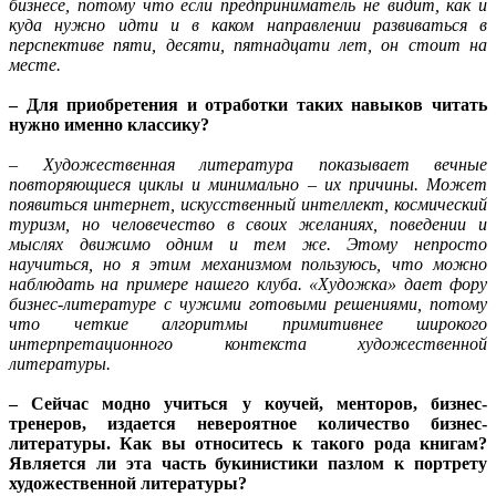
бизнесе, потому что если предприниматель не видит, как и
куда нужно идти и в каком направлении развиваться в
перспективе пяти, десяти, пятнадцати лет, он стоит на
месте.
– Для приобретения и отработки таких навыков читать
нужно именно классику?
– Художественная литература показывает вечные
повторяющиеся циклы и минимально – их причины. Может
появиться интернет, искусственный интеллект, космический
туризм, но человечество в своих желаниях, поведении и
мыслях движимо одним и тем же. Этому непросто
научиться, но я этим механизмом пользуюсь, что можно
наблюдать на примере нашего клуба. «Художка» дает фору
бизнес-литературе с чужими готовыми решениями, потому
что четкие алгоритмы примитивнее широкого
интерпретационного контекста художественной
литературы.
– Сейчас модно учиться у коучей, менторов, бизнес-
тренеров, издается невероятное количество бизнес-
литературы. Как вы относитесь к такого рода книгам?
Является ли эта часть букинистики пазлом к портрету
художественной литературы?