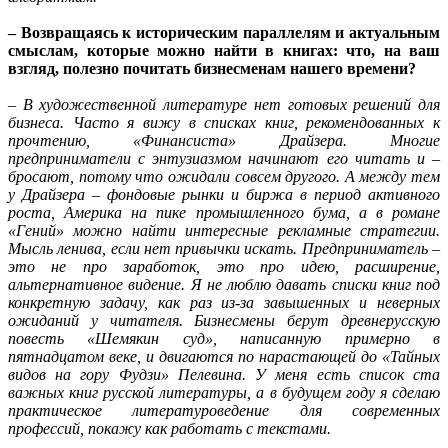
– Возвращаясь к историческим параллелям и актуальным
смыслам, которые можно найти в книгах: что, на ваш
взгляд, полезно почитать бизнесменам нашего времени?
– В художественной литературе нет готовых решений для
бизнеса. Часто я вижу в списках книг, рекомендованных к
прочтению, «Финансиста» Драйзера. Многие
предприниматели с энтузиазмом начинают его читать и –
бросают, потому что ожидали совсем другого. А между тем
у Драйзера – фондовые рынки и биржа в период активного
роста, Америка на пике промышленного бума, а в романе
«Гений» можно найти интересные рекламные стратегии.
Мысль ленива, если нет привычки искать. Предприниматель –
это не про заработок, это про идею, расширение,
альтернативное видение. Я не люблю давать списки книг под
конкретную задачу, как раз из-за завышенных и неверных
ожиданий у читателя. Бизнесмены берут древнерусскую
повесть «Шемякин суд», написанную примерно в
пятнадцатом веке, и двигаются по нарастающей до «Тайных
видов на гору Фудзи» Пелевина. У меня есть список ста
важных книг русской литературы, а в будущем году я сделаю
практическое литературоведение для современных
профессий, покажу как работать с текстами.