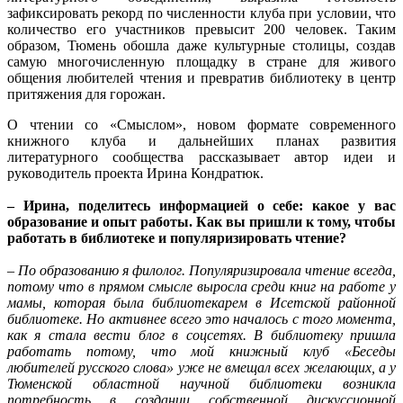
зафиксировать рекорд по численности клуба при условии, что
количество его участников превысит 200 человек. Таким
образом, Тюмень обошла даже культурные столицы, создав
самую многочисленную площадку в стране для живого
общения любителей чтения и превратив библиотеку в центр
притяжения для горожан.
О чтении со «Смыслом», новом формате современного
книжного клуба и дальнейших планах развития
литературного сообщества рассказывает автор идеи и
руководитель проекта Ирина Кондратюк.
– Ирина, поделитесь информацией о себе: какое у вас
образование и опыт работы. Как вы пришли к тому, чтобы
работать в библиотеке и популяризировать чтение?
– По образованию я филолог. Популяризировала чтение всегда,
потому что в прямом смысле выросла среди книг на работе у
мамы, которая была библиотекарем в Исетской районной
библиотеке. Но активнее всего это началось с того момента,
как я стала вести блог в соцсетях. В библиотеку пришла
работать потому, что мой книжный клуб «Беседы
любителей русского слова» уже не вмещал всех желающих, а у
Тюменской областной научной библиотеки возникла
потребность в создании собственной дискуссионной