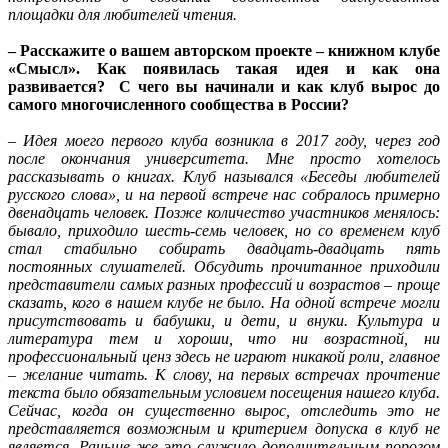
площадки для любителей чтения.
– Расскажите о вашем авторском проекте – книжном клубе
«Смысл». Как появилась такая идея и как она
развивается? С чего вы начинали и как клуб вырос до
самого многочисленного сообщества в России?
– Идея моего первого клуба возникла в 2017 году, через год
после окончания университета. Мне просто хотелось
рассказывать о книгах. Клуб назывался «Беседы любителей
русского слова», и на первой встрече нас собралось примерно
двенадцать человек. Позже количество участников менялось:
бывало, приходило шесть-семь человек, но со временем клуб
стал стабильно собирать двадцать-двадцать пять
постоянных слушателей. Обсудить прочитанное приходили
представители самых разных профессий и возрастов – проще
сказать, кого в нашем клубе не было. На одной встрече могли
присутствовать и бабушки, и дети, и внуки. Культура и
литература тем и хороши, что ни возрастной, ни
профессиональный ценз здесь не играют никакой роли, главное
– желание читать. К слову, на первых встречах прочтение
текста было обязательным условием посещения нашего клуба.
Сейчас, когда он существенно вырос, отследить это не
представляется возможным и критерием допуска в клуб не
является. Раньше же это служило дополнительным порогом