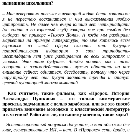
нынешние школьники?
– Мне невероятно повезло: в лекторий ходят дети, которыми
я не перестаю восхищаться и чьи высказывания люблю
цитировать. Не далее чем вчера юноша лет четырнадцати
(он ходит и во взрослый клуб) говорил мне про «выбор без
выбора» на примере «Тихого Дона». А когда мы разбирали
маркетинг на примере литературы, то мне хотелось всем
взрослым из этой сферы сказать, что будущая
потребительская аудитория в свои тринадцать-
шестнадцать лет уже разбирается во всех хитростях и
уловках. Это наше будущее. Чтобы понять, как с ними
говорить и взаимодействовать, нужно обратить на них
внимание сейчас: общаться, беседовать, потому что через
пару-тройку лет они будут задавать тренды и станут
целевой аудиторией многих компаний.
– Как считаете, такие фильмы, как «Пророк. История
Александра Пушкина» – это только коммерческие
проекты, задуманные с целью заработка, или же это способ
привлечь внимание молодежи к классической литературе
и к чтению? Работают ли, по вашему мнению, такие ходы?
– Эстетизированный популизм допустим, а вот обложки для
книг, сгенерированные ИИ, – нет. В «Пророке» есть драйв, и