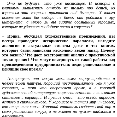
– Это не будущее. Это уже настоящее. И история с
клиповым мышлением отнюдь не только про детей, ко
взрослым эта «зараза» прилипает ещё быстрее. У юного
поколения хотя бы выбора не было: они родились в эру
интернета, а много ли вы видите осознанных взрослых,
которые не убивают свободное время в соцсетях?
– Ирина, обсуждая художественные произведения, вы
всегда проводите исторические параллели, находите
аналогии и актуальные смыслы даже в тех книгах,
которые были написаны несколько веков назад. Почему
это важно? Что дает всесторонний анализ с практической
точки зрения? Что могут почерпнуть из такой работы над
произведениями предприниматели: люди рациональные и
ценящие свое время?
– Почерпнуть они могут механизмы мироустройства и
человеческой натуры. Хороший предприниматель, как я уже
говорила, – тот кто опережает время, а в хорошей
художественной литературе зациклена вечность с тысячами
оттенков и вариаций. И лучшие книги – это всегда парадокс
вечного и сиюминутного. У хорошего читателя мир и человек,
как открытая книга. Хороший читатель создает свой мир и
свою реальность вокруг, а не живет по чужим шаблонам и
алгоритмам.