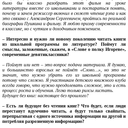
было бы классно разобрать этот фильм на уроке
литературы вместе со школьниками и постараться понять,
почему и зачем режиссер включил в сюжет чтение рэпа и как
это связано с Александром Сергеевичем, пройтись по реальной
биографии Пушкина и фильму. Я люблю призму современности
в классике, но с чутким и доходчивым пояснением.
– Интересно и нужно ли новому поколению читать книги
из школьной программы по литературе? Поймут ли
смыслы, заложенные, скажем, в «Слове о полку Игореве»,
современные девятиклассники?
– Поймут или нет – это вопрос подачи материала. Я думаю,
и большинство взрослых не поймёт «Слово…», но это не
значит, что нужно убрать его из школьной программы
потому что сложно. Я участникам детского книжного клуба
всегда говорю, что нужно преодолевать сложное, это и есть
процесс роста и обучения. Легко только рилсы листать.
Будущее без книг: настоящее без прошлого?
– Есть ли будущее без чтения книг? Что будет, если люди
перестанут вдумчиво читать, а будут только свайпать,
перепрыгивая с одного источника информации на другой и
потребляя разрозненную информацию?