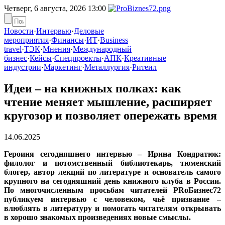
Четверг, 6 августа, 2026
13:00
Новости
·
Интервью
·
Деловые
мероприятия
·
Финансы
·
ИТ
·
Business
travel
·
ТЭК
·
Мнения
·
Международный
бизнес
·
Кейсы
·
Спецпроекты
·
АПК
·
Креативные
индустрии
·
Маркетинг
·
Металлургия
·
Ритеил
Идеи – на книжных полках: как
чтение меняет мышление, расширяет
кругозор и позволяет опережать время
14.06.2025
Героиня сегодняшнего интервью – Ирина Кондратюк:
филолог и потомственный библиотекарь, тюменский
блогер, автор лекций по литературе и основатель самого
крупного на сегодняшний день книжного клуба в России.
По многочисленным просьбам читателей PRоБизнес72
публикуем интервью с человеком, чьё призвание –
влюблять в литературу и помогать читателям открывать
в хорошо знакомых произведениях новые смыслы.