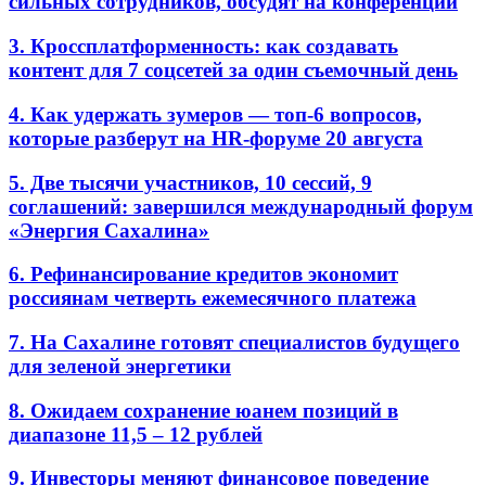
сильных сотрудников, обсудят на конференции
3. Кроссплатформенность: как создавать
контент для 7 соцсетей за один съемочный день
4. Как удержать зумеров — топ-6 вопросов,
которые разберут на HR-форуме 20 августа
5. Две тысячи участников, 10 сессий, 9
соглашений: завершился международный форум
«Энергия Сахалина»
6. Рефинансирование кредитов экономит
россиянам четверть ежемесячного платежа
7. На Сахалине готовят специалистов будущего
для зеленой энергетики
8. Ожидаем сохранение юанем позиций в
диапазоне 11,5 – 12 рублей
9. Инвесторы меняют финансовое поведение