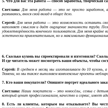
5. Что для вас эта работа — способ заработка, творческа
Светлана:
Для меня работа — это не просто заработок, а 
развиваюсь, внося свой вклад в общее дело.
Сергей:
Для меня работа — это возможность оставить свой 
наполняет смыслом и даёт ощущение значимости труда. Поэ
удовлетворённость конечного пользователя. Для меня крайн
эстетически привлекательным, но и максимально функциональ
6. Сколько кухонь вы спроектировали и изготовили? Сколь
И где читатель может посмотреть ваши объекты, чтобы сост
Сергей:
В среднем в месяц мы изготавливаем до 10 кухонь, 
Тюмени, но мы также выполняем комплексные проекты мебли
7. Кто ваши покупатели? Опишите портрет идеального зака
Светлана:
Наши покупатели – это новосёлы, семьи с детьми
который ценит профессионализм, качество и сервис, имеет а
8. Есть ли клиенты, которым вы отказываете? Вы честн