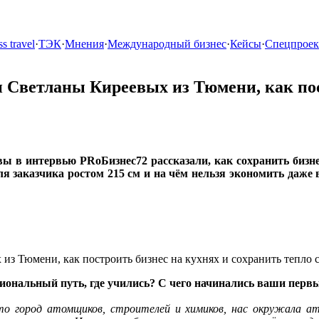
s travel
·
ТЭК
·
Мнения
·
Международный бизнес
·
Кейсы
·
Спецпрое
 и Светланы Киреевых из Тюмени, как по
 в интервью PRоБизнес72 рассказали, как сохранить бизнес
 заказчика ростом 215 см и на чём нельзя экономить даже 
ссиональный путь, где учились? С чего начинались ваши пер
то город атомщиков, строителей и химиков, нас окружала ат