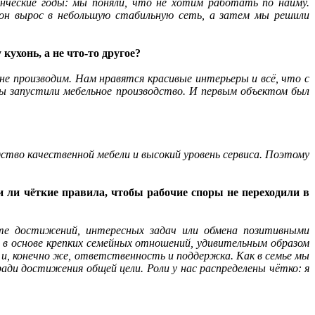
енческие годы: мы поняли, что не хотим работать по найму.
он вырос в небольшую стабильную сеть, а затем мы решили
ухонь, а не что-то другое?
не производим. Нам нравятся красивые интерьеры и всё, что с
 мы запустили мебельное производство. И первым объектом был
дство качественной мебели и высокий уровень сервиса. Поэтому
и ли чёткие правила, чтобы рабочие споры не переходили в
те достижений, интересных задач или обмена позитивными
 в основе крепких семейных отношений, удивительным образом
у и, конечно же, ответственность и поддержка. Как в семье мы
ради достижения общей цели. Роли у нас распределены чётко: я