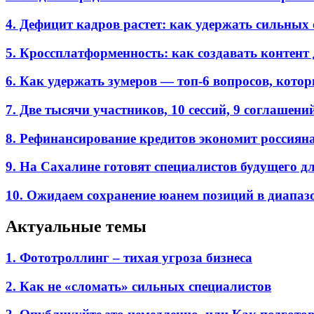
4. Дефицит кадров растет: как удержать сильных
5. Кроссплатформенность: как создавать контент 
6. Как удержать зумеров — топ-6 вопросов, кото
7. Две тысячи участников, 10 сессий, 9 соглаш
8. Рефинансирование кредитов экономит россиян
9. На Сахалине готовят специалистов будущего дл
10. Ожидаем сохранение юанем позиций в диапазон
Актуальные темы
1. Фототроллинг – тихая угроза бизнеса
2. Как не «сломать» сильных специалистов