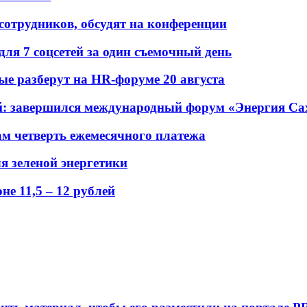
 сотрудников, обсудят на конференции
для 7 соцсетей за один съемочный день
рые разберут на HR-форуме 20 августа
ений: завершился международный форум «Энергия С
ам четверть ежемесячного платежа
я зеленой энергетики
е 11,5 – 12 рублей