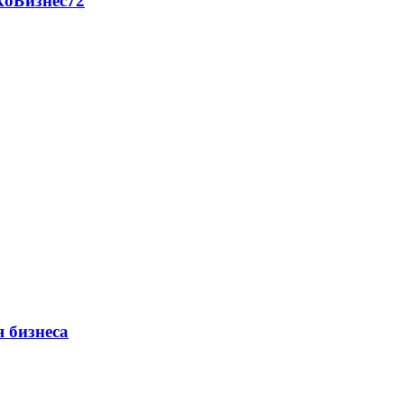
RоБизнес72
 бизнеса