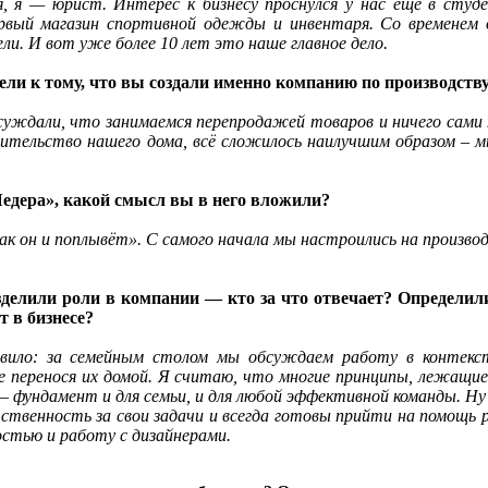
, я — юрист. Интерес к бизнесу проснулся у нас ещё в студ
рвый магазин спортивной одежды и инвентаря. Со временем 
и. И вот уже более 10 лет это наше главное дело.
и к тому, что вы создали именно компанию по производству к
бсуждали, что занимаемся перепродажей товаров и ничего сами 
троительство нашего дома, всё сложилось наилучшим образом –
Шедера», какой смысл вы в него вложили?
так он и поплывёт». С самого начала мы настроились на произво
зделили роли в компании — кто за что отвечает? Определил
 в бизнесе?
авило: за семейным столом мы обсуждаем работу в контекс
е перенося их домой. Я считаю, что многие принципы, лежащие
 – фундамент и для семьи, и для любой эффективной команды. Н
тственность за свои задачи и всегда готовы прийти на помощь 
остью и работу с дизайнерами.