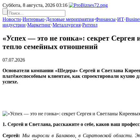
Суббота, 8 августа, 2026
03:16
Новости
·
Интервью
·
Деловые мероприятия
·
Финансы
·
ИТ
·
Busines
индустрии
·
Маркетинг
·
Металлургия
·
Ритеил
«Успех — это не гонка»: секрет Сергея
тепло семейных отношений
07.07.2026
Основатели компании «Шедера» Сергей и Светлана Киреевы
платёжеспособным клиентам, как спроектировали кухню для
успехе.
1. Сергей и Светлана, расскажите о себе, каков ваш профе
Сергей:
Мы выросли в Балаково, в Саратовской области. Э