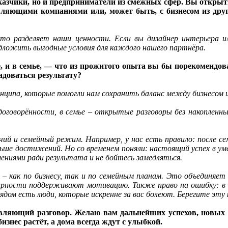
казчики, но и предприниматели из смежных сфер. Вы открыты
вляющими компаниями или, может быть, с бизнесом из друг
то разделяет наши ценности. Если вы дизайнер интерьера 
ложить выгодные условия для каждого нашего партнёра.
, и в семье, — что из прожитого опыта вы бы порекомендова
адоваться результату?
инципа, которые помогли нам сохранить баланс между бизнесом и
 договорённости, в семье – открытые разговоры без накопленны
чий и семейный режим. Например, у нас есть правило: после сем
больше достижений. Но со временем поняли: настоящий успех в 
ениями ради результата и не бойтесь замедляться.
как по бизнесу, так и по семейным планам. Это объединяет 
дарности поддерживают мотивацию. Также право на ошибку: в 
ядом есть люди, которые искренне за вас болеют. Берегите эту 
овляющий разговор. Желаю вам дальнейших успехов, новых п
изнес растёт, а дома всегда ждут с улыбкой.