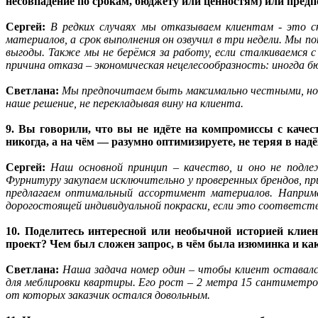
несовпадение по срокам, бюджету или ценностям) или предп
Сергей:
В редких случаях мы отказываем клиентам - это ск
материалов, а срок выполнения он озвучил в три недели. Мы 
выгоды. Также мы не берёмся за работу, если сталкиваемся 
причина отказа – экономическая нецелесообразность: иногда
Светлана:
Мы предпочитаем быть максимально честными, но 
наше решение, не перекладывая вину на клиента.
9. Вы говорили, что вы не идёте на компромиссы с каче
никогда, а на чём — разумно оптимизируете, не теряя в над
Сергей:
Наш основной принцип – качество, и оно не подл
Фурнитуру закупаем исключительно у проверенных брендов, п
предлагаем оптимальный ассортимент материалов. Наприме
дорогостоящей индивидуальной покраски, если это соответств
10. Поделитесь интересной или необычной историей клие
проект? Чем был сложен запрос, в чём была изюминка и ка
Светлана:
Наша задача номер один – чтобы клиент оставалс
для меблировки квартиры. Его рост – 2 метра 15 сантиметро
от которых заказчик остался довольным.