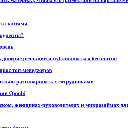
вить материал, чтобы его разместили на портале P
 талантами
нкуренты?
ровень
ь доверие редакции и публиковаться бесплатно
 опрос топ-менеджеров
ильно разговаривать с сотрудниками
ании Qmobi
ском, женщинах-руководителях и микрозаймах для