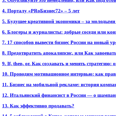
3. Опубликуйте это немедленно, или Как подгото
4. Порталу «PRоБизнес72» – 5 лет
5. Будущее креативной экономики – за молодыми
6. Блогеры и журналисты: добрые соседи или ко
7. 17 способов вывести бизнес России на новый у
8. Предотвратить апокалипсис, или Как завоеват
9. If, then, or. Как создавать и менять стратегию:
10. Проводим мотивационное интервью: как прав
11. Бизнес на мобильной рекламе: история комп
12. Итальянский финансист в России — о шампан
13. Как эффективно продавать?