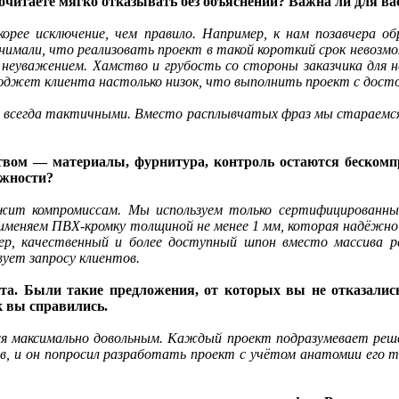
очитаете мягко отказывать без объяснений? Важна ли для ва
орее исключение, чем правило. Например, к нам позавчера об
понимали, что реализовать проект в такой короткий срок невозм
с неуважением. Хамство и грубость со стороны заказчика для 
 бюджет клиента настолько низок, что выполнить проект с дос
всегда тактичными. Вместо расплывчатых фраз мы стараемся 
ством — материалы, фурнитура, контроль остаются беском
ёжности?
ежит компромиссам. Мы используем только сертифицированн
рименяем ПВХ-кромку толщиной не менее 1 мм, которая надёжн
р, качественный и более доступный шпон вместо массива ре
ует запросу клиентов.
нта. Были такие предложения, от которых вы не отказалис
к вы справились.
я максимально довольным. Каждый проект подразумевает реше
в, и он попросил разработать проект с учётом анатомии его 