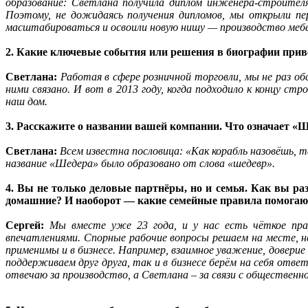
образование: Светлана получила диплом инженера-строителя
Поэтому, не дожидаясь получения дипломов, мы открыли пе
масштабироваться и освоили новую нишу — производство мебел
2. Какие ключевые события или решения в биографии привел
Светлана:
Работая в сфере розничной торговли, мы не раз о
ними связано. И вот в 2013 году, когда подходило к концу с
наш дом.
3. Расскажите о названии вашей компании. Что означает «
Светлана:
Всем известна пословица: «Как корабль назовёшь, 
название «Шедера» было образовано от слова «шедевр».
4. Вы не только деловые партнёры, но и семья. Как вы ра
домашние? И наоборот — какие семейные правила помогают
Сергей:
Мы вместе уже 23 года, и у нас есть чёткое пр
впечатлениями. Спорные рабочие вопросы решаем на месте, н
применимы и в бизнесе. Например, взаимное уважение, доверие
поддерживаем друг друга, так и в бизнесе берём на себя отве
отвечаю за производство, а Светлана – за связи с общественн