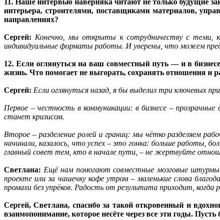
11. Наше интервью наверняка читают не только будущие за
интерьера, строителями, поставщиками материалов, упра
направлениях?
Сергей:
Конечно, мы открыты к сотрудничеству с теми, к
индивидуальные форматы работы. И уверены, что можем пред
12. Если оглянуться на ваш совместный путь — и в бизнесе
жизнь. Что помогает не выгорать, сохранять отношения и р
Сергей:
Если оглянуться назад, я бы выделил три ключевых пр
Первое – честность в коммуникации: в бизнесе – прозрачные
станет кризисом.
Второе – разделение ролей и границ: мы чётко разделяем рабо
начинали, казалось, что успех – это гонка: больше работы, 
главный совет тем, кто в начале пути, – не жертвуйте отнош
Светлана:
Ещё нам помогают совместные мозговые штурмы – 
проекте или за чашечку кофе утром – маленькие слова благо
промахи без упрёков. Радость от результата приходит, когда р
Сергей, Светлана, спасибо за такой откровенный и вдохн
взаимопонимание, которое несёте через все эти годы. Пусть б