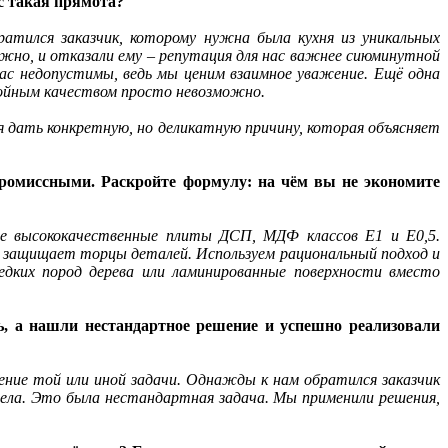
с такая прямота?
ратился заказчик, которому нужна была кухня из уникальных
ожно, и отказали ему – репутация для нас важнее сиюминутной
нас недопустимы, ведь мы ценим взаимное уважение. Ещё одна
тойным качеством просто невозможно.
дать конкретную, но деликатную причину, которая объясняет
промиссными. Раскройте формулу: на чём вы не экономите
ые высококачественные плиты ДСП, МДФ классов Е1 и Е0,5.
о защищает торцы деталей. Используем рациональный подход и
дких пород дерева или ламинированные поверхности вместо
ь, а нашли нестандартное решение и успешно реализовали
ние той или иной задачи. Однажды к нам обратился заказчик
тела. Это была нестандартная задача. Мы применили решения,