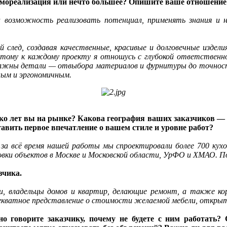
я самореализация или нечто большее? Опишите ваше отношени
возможность реализовать потенциал, применять знания и на
след, создавая качественные, красивые и долговечные издел
тому к каждому проекту я отношусь с глубокой ответственно
е важны детали — отвыбора материалов и фурнитуры до точнос
ным и эргономичным.
ко лет вы на рынке? Какова география ваших заказчиков — 
авить первое впечатление о вашем стиле и уровне работ?
а за всё время нашей работы мы спроектировали более 700 кух
ровки объектов в Москве и Московской области, УрФО и ХМАО
зчика.
, владельцы домов и квартир, делающие ремонт, а также кор
декватное представление о стоимости желаемой мебели, открыт
о говорите заказчику, почему не будете с ним работать?