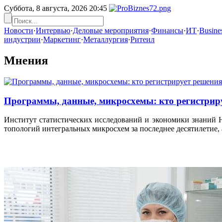
Суббота, 8 августа, 2026
20:45
Новости
·
Интервью
·
Деловые мероприятия
·
Финансы
·
ИТ
·
Busines
индустрии
·
Маркетинг
·
Металлургия
·
Ритеил
Мнения
Программы, данные, микросхемы: кто регистрир
Институт статистических исследований и экономики знаний
топологий интегральных микросхем за последнее десятилетие,