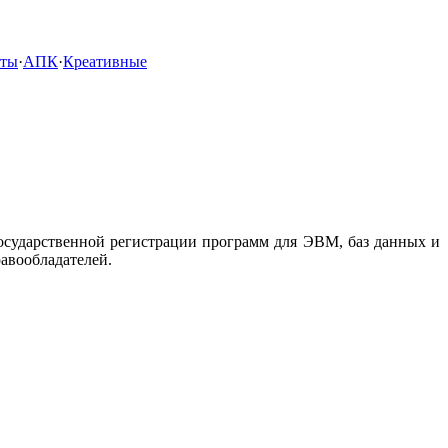
кты
·
АПК
·
Креативные
сударственной регистрации программ для ЭВМ, баз данных и
равообладателей.