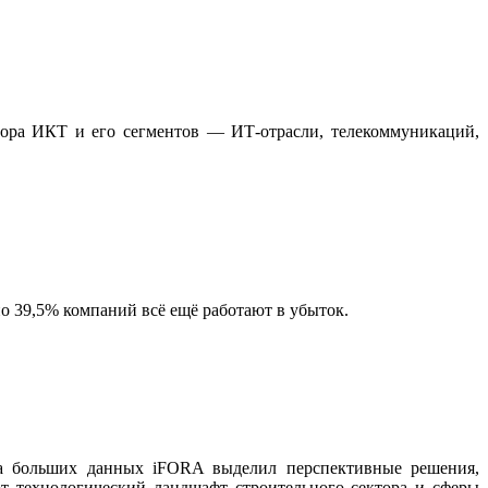
ора ИКТ и его сегментов — ИТ-отрасли, телекоммуникаций,
о 39,5% компаний всё ещё работают в убыток.
а больших данных iFORA выделил перспективные решения,
т технологический ландшафт строительного сектора и сферы