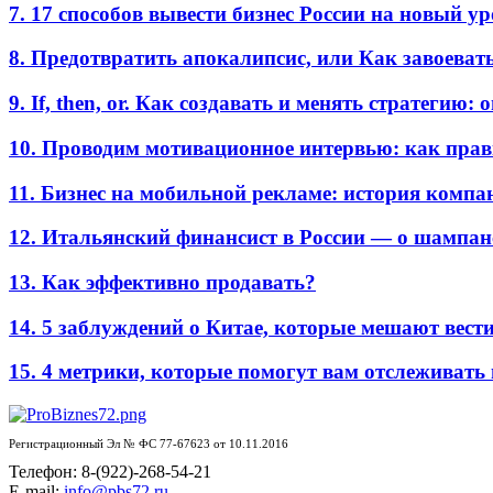
7. 17 способов вывести бизнес России на новый у
8. Предотвратить апокалипсис, или Как завоеват
9. If, then, or. Как создавать и менять стратегию:
10. Проводим мотивационное интервью: как прав
11. Бизнес на мобильной рекламе: история комп
12. Итальянский финансист в России — о шампан
13. Как эффективно продавать?
14. 5 заблуждений о Китае, которые мешают вести
15. 4 метрики, которые помогут вам отслеживать
Регистрационный Эл № ФС 77-67623 от 10.11.2016
Телефон: 8-(922)-268-54-21
E-mail:
info@pbs72.ru