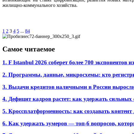
жилищно-коммунального хозяйства.
1
2
3
4
5
...
84
Самое читаемое
1. F Istanbul 2026 соберет более 700 экспоненто
2. Программы, данные, микросхемы: кто регистр
3. Выдачи кредитов наличными в России выросл
4. Дефицит кадров растет: как удержать сильных
5. Кроссплатформенность: как создавать контент 
6. Как удержать зумеров — топ-6 вопросов, кото