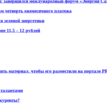
ений: завершился международный форум «Энергия С
ам четверть ежемесячного платежа
я зеленой энергетики
е 11,5 – 12 рублей
вить материал, чтобы его разместили на портале P
 талантами
нкуренты?