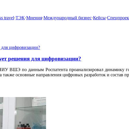
s travel
·
ТЭК
·
Мнения
·
Международный бизнес
·
Кейсы
·
Спецпрое
ует решения для цифровизации?
 НИУ ВШЭ по данным Роспатента проанализировал динамику го
 а также основные направления цифровых разработок и состав п