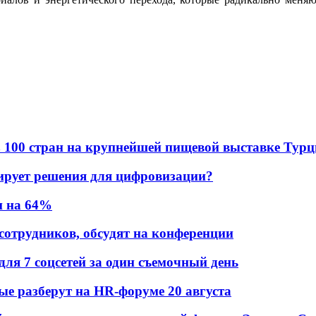
в из 100 стран на крупнейшей пищевой выставке Тур
ирует решения для цифровизации?
и на 64%
 сотрудников, обсудят на конференции
для 7 соцсетей за один съемочный день
рые разберут на HR-форуме 20 августа