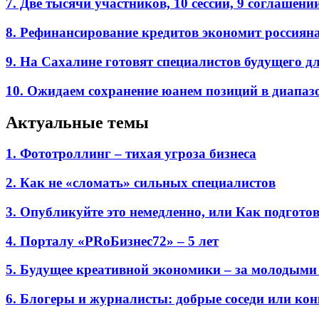
7. Две тысячи участников, 10 сессий, 9 соглаш
8. Рефинансирование кредитов экономит россиян
9. На Сахалине готовят специалистов будущего дл
10. Ожидаем сохранение юанем позиций в диапазон
Актуальные темы
1. Фототроллинг – тихая угроза бизнеса
2. Как не «сломать» сильных специалистов
3. Опубликуйте это немедленно, или Как подгото
4. Порталу «PRоБизнес72» – 5 лет
5. Будущее креативной экономики – за молодыми
6. Блогеры и журналисты: добрые соседи или ко