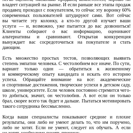
владеет ситуацией на рынке. И если раньше все этапы продаж
продавец проходил с покупателем, то сейчас эту воронку 60%
современных пользователей штудируют сами. Вот сейчас
вы читаете эту колонку, а кто-то другой изучает ваши
услуги — и, возможно, уже пытается до вас дозвониться!
Клиенты собирают о вас информацию, оценивают
альтернативы и сравнивают. Открытая конкуренция
вынуждает вас сосредоточиться на покупателе и стать
дающим.
Есть множество простых тестов, позволяющих выявить
степень эмпатии человека. С честолюбием все иначе. По сути,
вариант только один — обратиться к жизненному
и коммерческому опыту кандидата и искать его историю
успеха. Обращайте внимание на все: академические
и спортивные достижения, творческие успехи в детском саду,
школе, университете. Если человек постоянно стремится чего-
то добиться, значит, он честолюбив. А вот если он только
брал, скорее всего так будет и дальше. Пытаться мотивировать
такого сотрудника бессмысленно.
Когда ваши специалисты показывают средние и плохие
результаты, они либо не умеют делать то, что им поручено,
либо не хотят. Если не умеют, следует их обучать. А если
не хотят, необходимо понять причину.