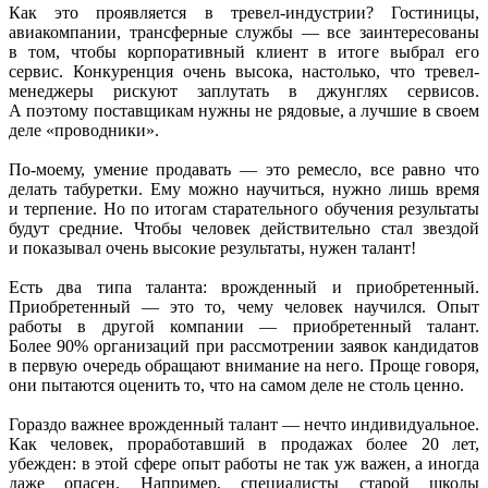
Как это проявляется в тревел-индустрии? Гостиницы,
авиакомпании, трансферные службы — все заинтересованы
в том, чтобы корпоративный клиент в итоге выбрал его
сервис. Конкуренция очень высока, настолько, что тревел-
менеджеры рискуют заплутать в джунглях сервисов.
А поэтому поставщикам нужны не рядовые, а лучшие в своем
деле «проводники».
По-моему, умение продавать — это ремесло, все равно что
делать табуретки. Ему можно научиться, нужно лишь время
и терпение. Но по итогам старательного обучения результаты
будут средние. Чтобы человек действительно стал звездой
и показывал очень высокие результаты, нужен талант!
Есть два типа таланта: врожденный и приобретенный.
Приобретенный — это то, чему человек научился. Опыт
работы в другой компании — приобретенный талант.
Более 90% организаций при рассмотрении заявок кандидатов
в первую очередь обращают внимание на него. Проще говоря,
они пытаются оценить то, что на самом деле не столь ценно.
Гораздо важнее врожденный талант — нечто индивидуальное.
Как человек, проработавший в продажах более 20 лет,
убежден: в этой сфере опыт работы не так уж важен, а иногда
даже опасен. Например, специалисты старой школы