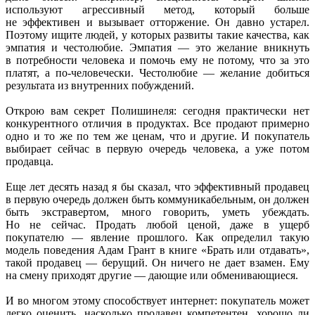
используют агрессивный метод, который больше
не эффективен и вызывает отторжение. Он давно устарел.
Поэтому ищите людей, у которых развиты такие качества, как
эмпатия и честолюбие. Эмпатия — это желание вникнуть
в потребности человека и помочь ему не потому, что за это
платят, а по-человечески. Честолюбие — желание добиться
результата из внутренних побуждений.
Открою вам секрет Полишинеля: сегодня практически нет
конкурентного отличия в продуктах. Все продают примерно
одно и то же по тем же ценам, что и другие. И покупатель
выбирает сейчас в первую очередь человека, а уже потом
продавца.
Еще лет десять назад я бы сказал, что эффективный продавец
в первую очередь должен быть коммуникабельным, он должен
быть экстравертом, много говорить, уметь убеждать.
Но не сейчас. Продать любой ценой, даже в ущерб
покупателю — явление прошлого. Как определил такую
модель поведения Адам Грант в книге «Брать или отдавать»,
такой продавец — берущий. Он ничего не дает взамен. Ему
на смену приходят другие — дающие или обменивающиеся.
И во многом этому способствует интернет: покупатель может
легко оценить, насколько продавец компетентен, хорошо ли