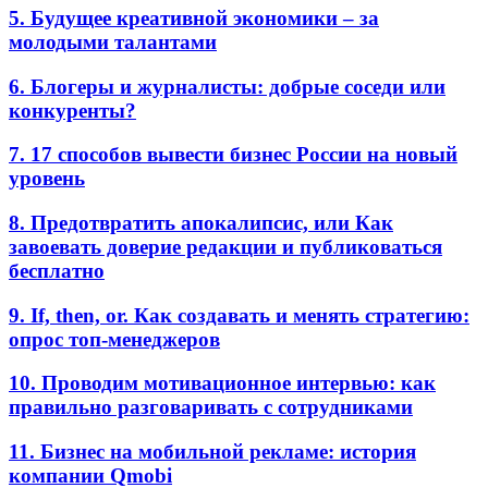
5. Будущее креативной экономики – за
молодыми талантами
6. Блогеры и журналисты: добрые соседи или
конкуренты?
7. 17 способов вывести бизнес России на новый
уровень
8. Предотвратить апокалипсис, или Как
завоевать доверие редакции и публиковаться
бесплатно
9. If, then, or. Как создавать и менять стратегию:
опрос топ-менеджеров
10. Проводим мотивационное интервью: как
правильно разговаривать с сотрудниками
11. Бизнес на мобильной рекламе: история
компании Qmobi