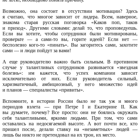
Возможно, она состоит в отсутствии мотивации? Здесь
я считаю, что многое зависит от лидера. Всем, наверное,
знакома старая русская поговорка «Каков поп, таков
и приход». Другими словами: делай то, что проповедуешь.
Если вы хотите, чтобы сотрудники были мотивированы,
проверьте — а сами-то вы, горите идеей? Если нет —
бесполезно кого-то «пинать». Вы загоритесь сами, захотите
сами — и люди пойдут за вами!
А еще руководителю важно быть сильным. В противном
случае у талантливых сотрудников развивается «звездная
болезнь»: им кажется, что успех компании зависит
исключительно от них. Если руководитель сильный,
харизматичный, амбициозный, у него множество идей
и планов — специалисты «привиты».
Вспомните, в истории России было не так уж и много
периодов взлета — при Петре I и Екатерине II. Как
вы думаете, почему? Все просто: они не боялись окружать
себя талантливыми, яркими людьми. При том, что сами
оставались на недосягаемой высоте. А вот почти все, кто
пришел после, делали ставку на «незаметных» людей —
лишь бы никто не претендовал на их трон, их место.