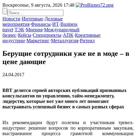
Воскресенье, 9 августа, 2026
17:48
Новости
·
Интервью
·
Деловые
мероприятия
·
Финансы
·
ИТ
·
Business
travel
·
ТЭК
·
Мнения
·
Международный
бизнес
·
Кейсы
·
Спецпроекты
·
АПК
·
Креативные
индустрии
·
Маркетинг
·
Металлургия
·
Ритеил
Берущие сотрудники уже не в моде – в
цене дающие
24.04.2017
BBT делится серией авторских публикаций признанных
консультантов по управлению, тайм-менеджменту,
лидерству, которые вот уже много лет помогают
выстраивать успешный бизнес в самых разных сферах
Их рекомендации будут полезны и участникам тревел-
индустрии: решение вопросов по корпоративным закупкам,
выстраивание процесса грамотной коммуникации