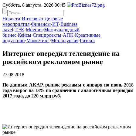
Суббота, 8 августа, 2026
00:45
Новости
·
Интервью
·
Деловые
мероприятия
·
Финансы
·
ИТ
·
Business
travel
·
ТЭК
·
Мнения
·
Международный
бизнес
·
Кейсы
·
Спецпроекты
·
АПК
·
Креативные
индустрии
·
Маркетинг
·
Металлургия
·
Ритеил
Интернет опередил телевидение на
российском рекламном рынке
27.08.2018
По данным АКАР, рынок рекламы с января по июнь 2018
года вырос на 13% по сравнению с аналогичным периодом
2017 года, до 220 млрд руб.