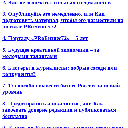
2. Как не «сломать» сильных специалистов
3. Опубликуйте это немедленно, или Как
подготовить материал, чтобы его разместили на
портале PRоБизнес72
4. Порталу «PRоБизнес72» – 5 лет
5. Будущее креативной экономики – за
молодыми талантами
6. Блогеры и журналисты: добрые соседи или
конкуренты?
7. 17 способов вывести бизнес России на новый
уровень
8. Предотвратить апокалипсис, или Как
завоевать доверие редакции и публиковаться
бесплатно
9. If, then, or. Как создавать и менять стратегию: