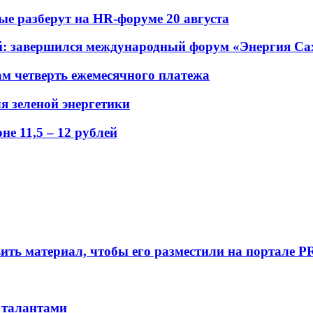
рые разберут на HR-форуме 20 августа
ений: завершился международный форум «Энергия С
ам четверть ежемесячного платежа
я зеленой энергетики
е 11,5 – 12 рублей
вить материал, чтобы его разместили на портале P
 талантами