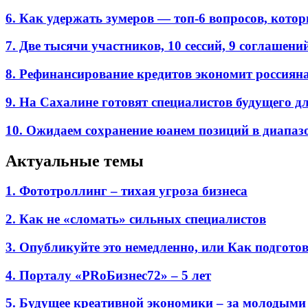
6. Как удержать зумеров — топ-6 вопросов, кото
7. Две тысячи участников, 10 сессий, 9 соглаш
8. Рефинансирование кредитов экономит россиян
9. На Сахалине готовят специалистов будущего дл
10. Ожидаем сохранение юанем позиций в диапазон
Актуальные темы
1. Фототроллинг – тихая угроза бизнеса
2. Как не «сломать» сильных специалистов
3. Опубликуйте это немедленно, или Как подгото
4. Порталу «PRоБизнес72» – 5 лет
5. Будущее креативной экономики – за молодыми