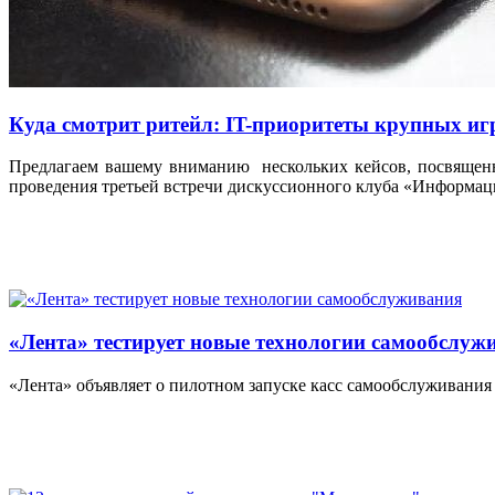
Куда смотрит ритейл: IT-приоритеты крупных игр
Предлагаем вашему вниманию нескольких кейсов, посвященн
проведения третьей встречи дискуссионного клуба «Информац
«Лента» тестирует новые технологии самообслуж
«Лента» объявляет о пилотном запуске касс самообслуживания