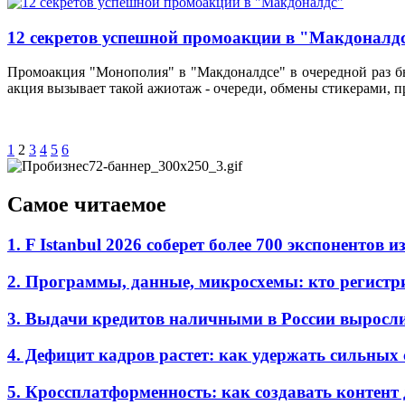
12 секретов успешной промоакции в "Макдоналд
Промоакция "Монополия" в "Макдоналдсе" в очередной раз бье
акция вызывает такой ажиотаж - очереди, обмены стикерами, п
1
2
3
4
5
6
Самое читаемое
1. F Istanbul 2026 соберет более 700 экспоненто
2. Программы, данные, микросхемы: кто регистр
3. Выдачи кредитов наличными в России выросл
4. Дефицит кадров растет: как удержать сильных
5. Кроссплатформенность: как создавать контент 