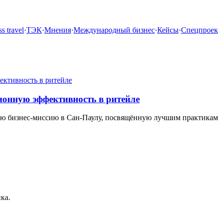
s travel
·
ТЭК
·
Мнения
·
Международный бизнес
·
Кейсы
·
Спецпрое
ионную эффективность в ритейле
ую бизнес-миссию в Сан-Паулу, посвящённую лучшим практикам
ка.