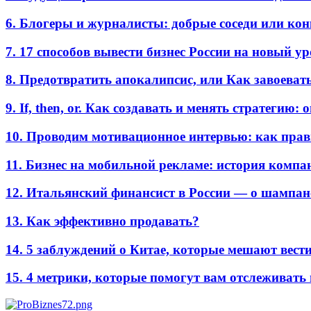
6. Блогеры и журналисты: добрые соседи или ко
7. 17 способов вывести бизнес России на новый у
8. Предотвратить апокалипсис, или Как завоеват
9. If, then, or. Как создавать и менять стратегию:
10. Проводим мотивационное интервью: как прав
11. Бизнес на мобильной рекламе: история комп
12. Итальянский финансист в России — о шампан
13. Как эффективно продавать?
14. 5 заблуждений о Китае, которые мешают вести
15. 4 метрики, которые помогут вам отслеживать