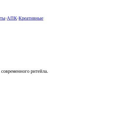
кты
·
АПК
·
Креативные
 современного ритейла.