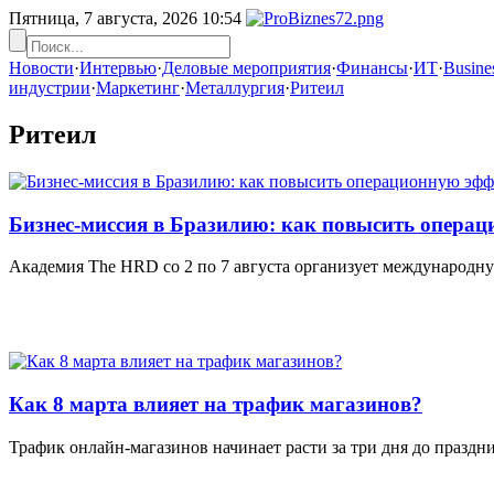
Пятница, 7 августа, 2026
10:54
Новости
·
Интервью
·
Деловые мероприятия
·
Финансы
·
ИТ
·
Busines
индустрии
·
Маркетинг
·
Металлургия
·
Ритеил
Ритеил
Бизнес-миссия в Бразилию: как повысить операц
Академия The HRD со 2 по 7 августа организует международн
Как 8 марта влияет на трафик магазинов?
Трафик онлайн-магазинов начинает расти за три дня до праздни