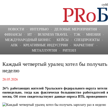
субб
НОВОСТИ
·
ИНТЕРВЬЮ
·
ДЕЛОВЫЕ МЕРОПРИЯТИЯ
·
ФИНАНСЫ
·
ИТ
·
BUSINESS TRAVEL
·
ТЭК
·
МНЕНИЯ
·
МЕЖДУНАРОДНЫЙ БИЗНЕС
·
КЕЙСЫ
·
СПЕЦПРОЕКТЫ
·
АПК
·
КРЕАТИВНЫЕ ИНДУСТРИИ
·
МАРКЕТИНГ
·
МЕТАЛЛУРГИЯ
·
РИТЕИЛ
Каждый четвертый уралец хотел бы получать 
неделю
28.05.2026
26% работающих жителей Уральского федерального округа хотели
еженедельно, тогда как фактически большинство работодателей
месяц. Об этом свидетельствуют данные опроса ВТБ, проведенног