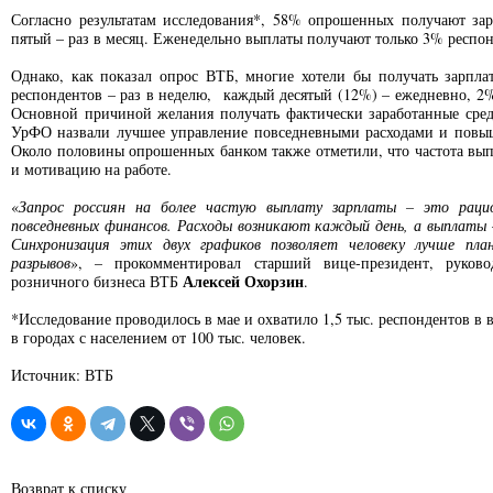
Согласно результатам исследования*, 58% опрошенных получают зар
пятый – раз в месяц. Еженедельно выплаты получают только 3% респо
Однако, как показал опрос ВТБ, многие хотели бы получать зарпла
респондентов – раз в неделю, каждый десятый (12%) – ежедневно, 2
Основной причиной желания получать фактически заработанные сред
УрФО назвали лучшее управление повседневными расходами и повыш
Около половины опрошенных банком также отметили, что частота вып
и мотивацию на работе.
«
Запрос россиян на более частую выплату зарплаты – это раци
повседневных финансов. Расходы возникают каждый день, а выплаты – 
Синхронизация этих двух графиков позволяет человеку лучше пл
разрывов
», – прокомментировал старший вице-президент, руково
Алексей Охорзин
розничного бизнеса ВТБ
.
*Исследование проводилось в мае и охватило 1,5 тыс. респондентов в в
в городах с населением от 100 тыс. человек.
Источник: ВТБ
Возврат к списку