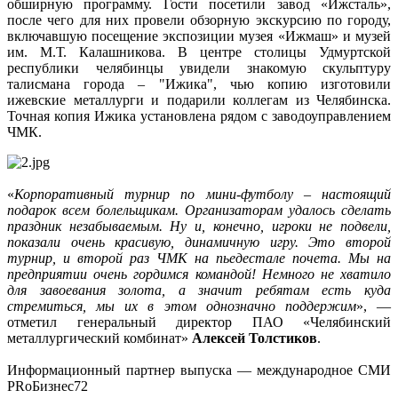
обширную программу. Гости посетили завод «Ижсталь»,
после чего для них провели обзорную экскурсию по городу,
включавшую посещение экспозиции музея «Ижмаш» и музей
им. М.Т. Калашникова. В центре столицы Удмуртской
республики челябинцы увидели знакомую скульптуру
талисмана города – "Ижика", чью копию изготовили
ижевские металлурги и подарили коллегам из Челябинска.
Точная копия Ижика установлена рядом с заводоуправлением
ЧМК.
«
Корпоративный турнир по мини-футболу – настоящий
подарок всем болельщикам. Организаторам удалось сделать
праздник незабываемым. Ну и, конечно, игроки не подвели,
показали очень красивую, динамичную игру. Это второй
турнир, и второй раз ЧМК на пьедестале почета. Мы на
предприятии очень гордимся командой! Немного не хватило
для завоевания золота, а значит ребятам есть куда
стремиться, мы их в этом однозначно поддержим
», —
отметил генеральный директор ПАО «Челябинский
металлургический комбинат»
Алексей Толстиков
.
Информационный партнер выпуска — международное СМИ
PRоБизнес72