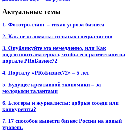
Актуальные темы
1. Фототроллинг – тихая угроза бизнеса
2. Как не «сломать» сильных специалистов
3. Опубликуйте это немедленно, или Как
подготовить материал, чтобы его разместили на
портале PRоБизнес72
4. Порталу «PRоБизнес72» – 5 лет
5. Будущее креативной экономики – за
молодыми талантами
6. Блогеры и журналисты: добрые соседи или
конкуренты?
7. 17 способов вывести бизнес России на новый
уровень