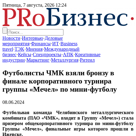
Пятница, 7 августа, 2026
12:24
Новости
·
Интервью
·
Деловые
мероприятия
·
Финансы
·
ИТ
·
Business
travel
·
ТЭК
·
Мнения
·
Международный
бизнес
·
Кейсы
·
Спецпроекты
·
АПК
·
Креативные
индустрии
·
Маркетинг
·
Металлургия
·
Ритеил
Футболисты ЧМК взяли бронзу в
финале корпоративного турнира
группы «Мечел» по мини-футболу
08.06.2024
Футбольная команда Челябинского металлургического
комбината (ПАО «ЧМК», входит в Группу «Мечел») стала
призером общекорпоративного турнира по мини-футболу
Группы «Мечел», финальные игры которого прошли в
Ижевске.