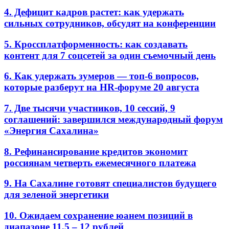
4. Дефицит кадров растет: как удержать
сильных сотрудников, обсудят на конференции
5. Кроссплатформенность: как создавать
контент для 7 соцсетей за один съемочный день
6. Как удержать зумеров — топ-6 вопросов,
которые разберут на HR-форуме 20 августа
7. Две тысячи участников, 10 сессий, 9
соглашений: завершился международный форум
«Энергия Сахалина»
8. Рефинансирование кредитов экономит
россиянам четверть ежемесячного платежа
9. На Сахалине готовят специалистов будущего
для зеленой энергетики
10. Ожидаем сохранение юанем позиций в
диапазоне 11,5 – 12 рублей